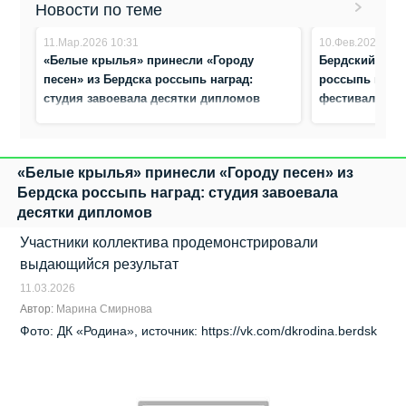
Новости по теме
11.Мар.2026 10:31
10.Фев.2026 9:1
«Белые крылья» принесли «Городу
Бердский анс
песен» из Бердска россыпь наград:
россыпь нагр
студия завоевала десятки дипломов
фестивале в 
«Белые крылья» принесли «Городу песен» из
Бердска россыпь наград: студия завоевала
десятки дипломов
Участники коллектива продемонстрировали
выдающийся результат
11.03.2026
Автор:
Марина Смирнова
Фото: ДК «Родина», источник: https://vk.com/dkrodina.berdsk