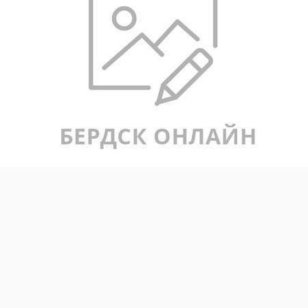
Ровно два года назад Семён героически погиб, прикрывая
своих бойцов. Он был настоящим офицером: молодым,
сильным, преданным долгу. Биография Семёна
Александровича — пример служения Родине. Он выпускник
военно‑патриотического клуба «Единство», отличник
Новосибирского высшего военного командного училища
(НВВКУ), кавалер ордена Мужества.