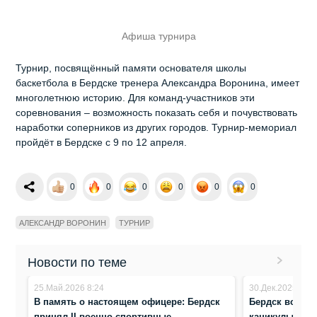
Афиша турнира
Турнир, посвящённый памяти основателя школы
баскетбола в Бердске тренера Александра Воронина, имеет
многолетнюю историю. Для команд-участников эти
соревнования – возможность показать себя и почувствовать
наработки соперников из других городов. Турнир-мемориал
пройдёт в Бердске с 9 по 12 апреля.
0
0
0
0
0
0
АЛЕКСАНДР ВОРОНИН
ТУРНИР
Новости по теме
25.Май.2026 8:24
30.Дек.2025 18:
В память о настоящем офицере: Бердск
Бердск встреч
принял II военно‑спортивные
каникулы — ту