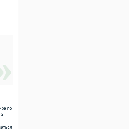
ира по
ый
ваться