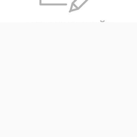
Швы должны выглядеть эстетично[/caption]
Механический способ
Самый простой и доступный способ очистки швов –
механический. Он предполагает использование следующих
инструментов:
Металлическая щетка или наждачная бумага.
Пройдитесь по швам, удаляя остатки клея и затирки.
Специальный скребок для плитки. Он поможет
удалить клей даже в труднодоступных местах.
Вода и губка. После обработки швов механическими