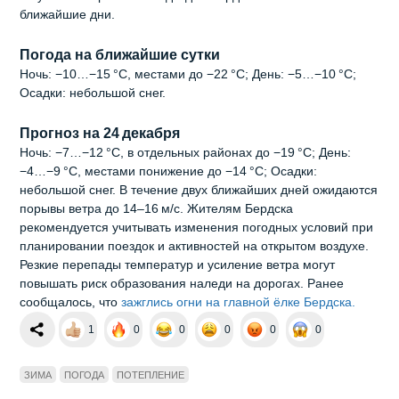
ближайшие дни.
Погода на ближайшие сутки
Ночь: −10…−15 °C, местами до −22 °C; День: −5…−10 °C;
Осадки: небольшой снег.
Прогноз на 24 декабря
Ночь: −7…−12 °C, в отдельных районах до −19 °C; День:
−4…−9 °C, местами понижение до −14 °C; Осадки:
небольшой снег. В течение двух ближайших дней ожидаются
порывы ветра до 14–16 м/с. Жителям Бердска
рекомендуется учитывать изменения погодных условий при
планировании поездок и активностей на открытом воздухе.
Резкие перепады температур и усиление ветра могут
повышать риск образования наледи на дорогах. Ранее
сообщалось, что
зажглись огни на главной ёлке Бердска.
1
0
0
0
0
0
ЗИМА
ПОГОДА
ПОТЕПЛЕНИЕ