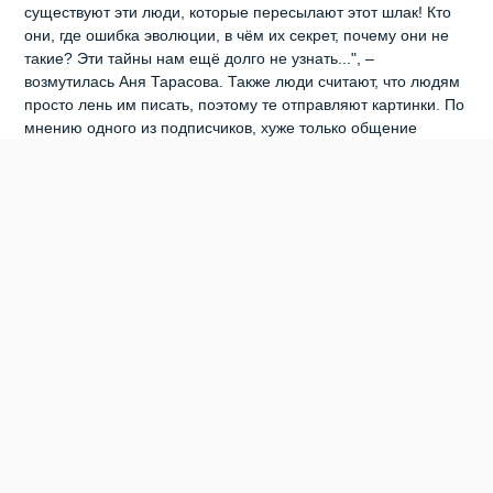
существуют эти люди, которые пересылают этот шлак! Кто
они, где ошибка эволюции, в чём их секрет, почему они не
такие? Эти тайны нам ещё долго не узнать...", –
возмутилась Аня Тарасова. Также люди считают, что людям
просто лень им писать, поэтому те отправляют картинки. По
мнению одного из подписчиков, хуже только общение
смайликами. Но нашлись и защитники открыток. "Мамочкам,
тётям, бабушкам это простительно. Они напоминают о
себе, это их способ общения. Потом придёт то время, когда
некому будет вас бесить этими открытками, и вы будете по
ним скучать... Но когда мои молодые знакомые их шлют...
Это да, это жесть. (...) Я предпочитаю слова, сама всегда
поздравляю словесно, а картинка... Прям неуважение", –
высказалась Светлана Шишкина.
0
0
0
0
0
0
WHATSAPP
БЕРДСК