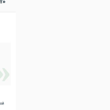
т»
кой