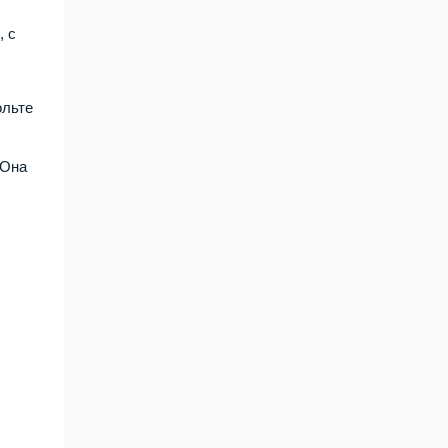
, с
ольте
 Она