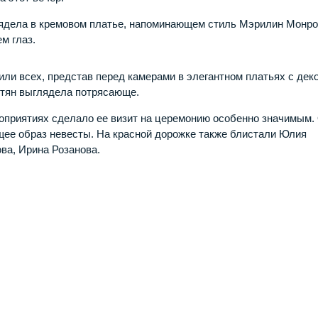
лядела в кремовом платье, напоминающем стиль Мэрилин Монро
м глаз.
или всех, представ перед камерами в элегантном платьях с дек
утян выглядела потрясающе.
оприятиях сделало ее визит на церемонию особенно значимым.
щее образ невесты. На красной дорожке также блистали Юлия
ва, Ирина Розанова.