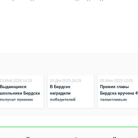
13.Май.2026 14:16
24.Дек.2025 16:29
05.Июн.2025 12:05
Выдающиеся
В Бердске
Премия главы
школьники Бердска
наградили
Бердска вручена 4
получат премию
победителей
талантливым
главы города
премии «Созвездие
школьникам —
сердец»
полный список
получателей