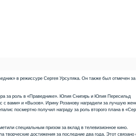
едник» в режиссуре Сергея Урсуляка. Он также был отмечен за
ера за роль в «Праведнике». Юлия Снигирь и Юлия Пересильд
ас с вами» и «Вызов». Ирину Розанову наградили за лучшую же
кепалис посмертно получил награду за роль второго плана в «Се
метили специальным призом за вклад в телевизионное кино.
а творческие достижения за последние два года. Этот связано 