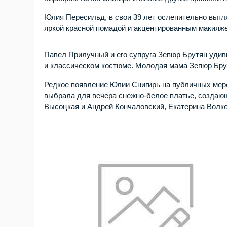
Юлия Пересильд, в свои 39 лет ослепительно выг
яркой красной помадой и акцентированным макияже
Павел Прилучный и его супруга Зепюр Брутян удив
и классическом костюме. Молодая мама Зепюр Бр
Редкое появление Юлии Снигирь на публичных мер
выбрала для вечера снежно-белое платье, создаю
Высоцкая и Андрей Кончаловский, Екатерина Волко