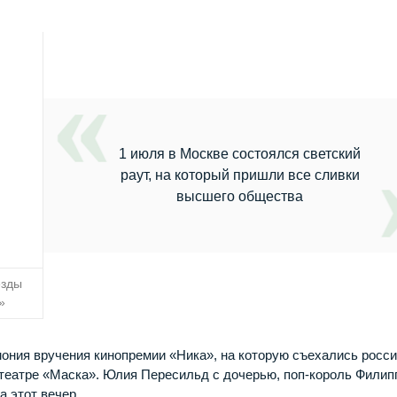
1 июля в Москве состоялся светский
раут, на который пришли все сливки
высшего общества
езды
»
ония вручения кинопремии «Ника», на которую съехались росс
 театре «Маска». Юлия Пересильд с дочерью, поп-король Филип
а этот вечер.