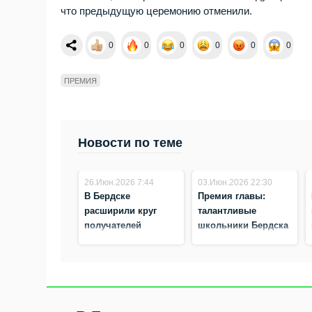
что предыдущую церемонию отменили.
0
0
0
0
0
0
ПРЕМИЯ
Новости по теме
26.Июн.2026 7:44
03.Июн.2026 22:30
В Бердске
Премия главы:
расширили круг
талантливые
получателей
школьники Бердска
стипендии
получили по 5000
«Спортивный
рублей
талант»