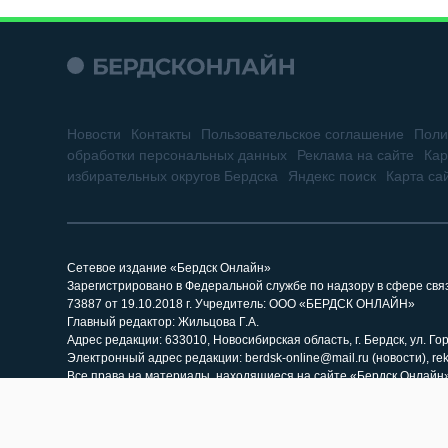
Новости
Контакты
Пользовательское соглашение
Поли
обработки персональных данных
Реклама на сайте
Кар
избирательных округов Бердска
Яндекс поиск
Карта са
Сетевое издание «Бердск Онлайн»
Зарегистрировано в Федеральной службе по надзору в сфере св
73887 от 19.10.2018 г. Учредитель: ООО «БЕРДСК ОНЛАЙН»
Главный редактор: Жильцова Г.А.
Адрес редакции: 633010, Новосибирская область, г. Бердск, ул. Горь
Электронный адрес редакции: berdsk-online@mail.ru (новости), re
Все права на материалы, находящиеся на сайте «Бердск Онлайн»,
При использовании материалов сайта и саттелитных проектов, г
материалов, размещенных на сайте «Бердск Онлайн». Гиперссыл
«Бердск Онлайн» как источник заимствования.