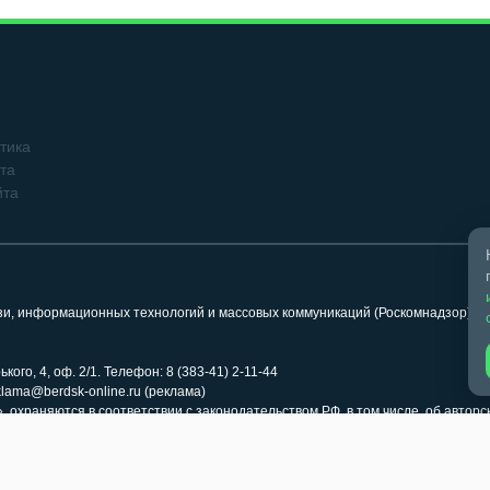
тика
та
йта
язи, информационных технологий и массовых коммуникаций (Роскомнадзор). 
кого, 4, оф. 2/1. Телефон: 8 (383-41) 2-11-44
klama@berdsk-online.ru (реклама)
 охраняются в соответствии с законодательством РФ, в том числе, об авторс
иперссылка (гиперлинк) на соответствующий раздел сайта «Бердск Онлайн» 
ка на страницу заимствования обязательна. Использование медиафайлов ра