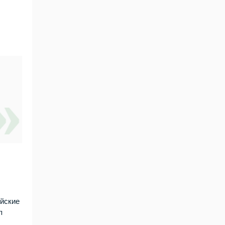
ийские
п