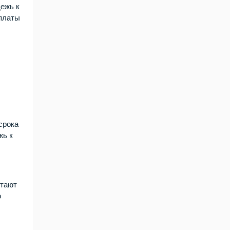
дежь к
 платы
ы
 срока
жь к
итают
о