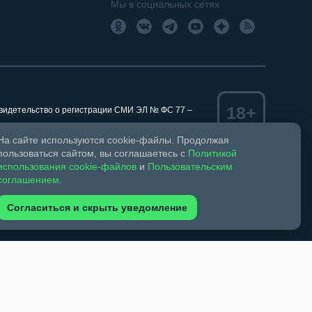
Мы в социальных сетях
18+
Свидетельство о регистрации СМИ ЭЛ № ФС 77 –
На сайте используются cookie-файлы. Продолжая
пользоваться сайтом, вы соглашаетесь с
Политикой
использования cookie-файлов
и
Пользовательским
ком праве и смежных правах.
соглашением
.
обязательна. Запрещается перепечатка более 30%
зрешено при указании автора фото и ссылки на
Согласиться и скрыть уведомление