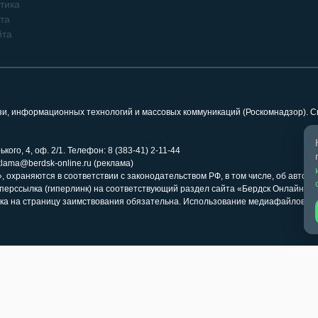
тика
та
йта
язи, информационных технологий и массовых коммуникаций (Роскомнадзор). 
кого, 4, оф. 2/1. Телефон: 8 (383-41) 2-11-44
klama@berdsk-online.ru (реклама)
 охраняются в соответствии с законодательством РФ, в том числе, об авторс
иперссылка (гиперлинк) на соответствующий раздел сайта «Бердск Онлайн» 
ка на страницу заимствования обязательна. Использование медиафайлов ра