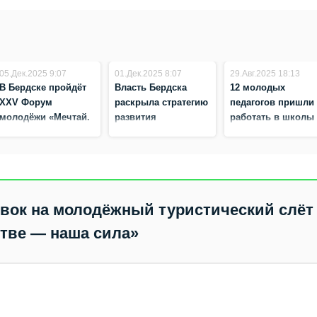
05.Дек.2025 9:07
01.Дек.2025 8:07
29.Авг.2025 18:13
В Бердске пройдёт
Власть Бердска
12 молодых
XXV Форум
раскрыла стратегию
педагогов пришли
молодёжи «Мечтай.
развития
работать в школы
Действуй.
молодёжной
детсады Бердска
Побеждай»
политики
вок на молодёжный туристический слёт
тве — наша сила»