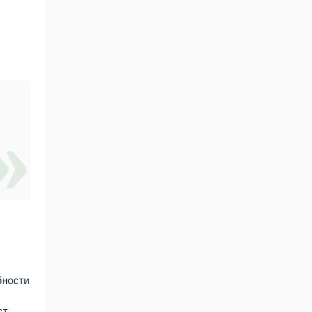
бности
ст