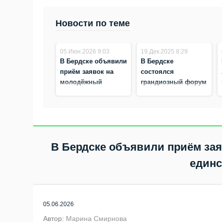
Новости по теме
05.Июн.2026 9:03
19.Дек.2025 8:29
В Бердске объявили
В Бердске
приём заявок на
состоялся
молодёжный
грандиозный форум
туристический слёт
молодёжи «Мечтай.
«В единстве — наша
Действуй.
сила»
Побеждай»
В Бердске объявили приём зая
единс
05.06.2026
Автор:
Марина Смирнова