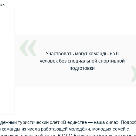
dsk
Участвовать могут команды из 6
человек без специальной спортивной
подготовки
одёжный туристический слёт «В единстве — наша сила». Подро
ли команды из числа работающей молодёжи, молодых семей с
еждениях города и области. В ОДМ Бердска отметили, что возра