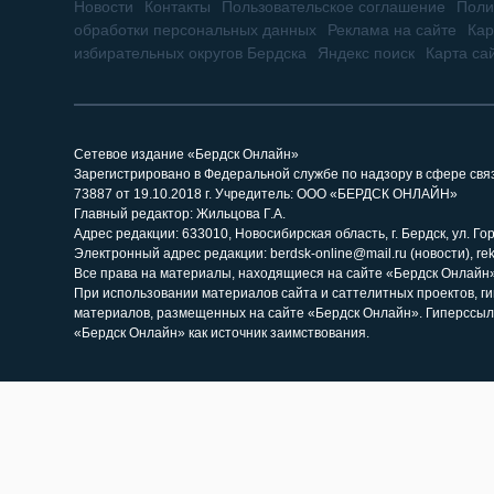
Новости
Контакты
Пользовательское соглашение
Поли
обработки персональных данных
Реклама на сайте
Кар
избирательных округов Бердска
Яндекс поиск
Карта са
Сетевое издание «Бердск Онлайн»
Зарегистрировано в Федеральной службе по надзору в сфере св
73887 от 19.10.2018 г. Учредитель: ООО «БЕРДСК ОНЛАЙН»
Главный редактор: Жильцова Г.А.
Адрес редакции: 633010, Новосибирская область, г. Бердск, ул. Горь
Электронный адрес редакции: berdsk-online@mail.ru (новости), re
Все права на материалы, находящиеся на сайте «Бердск Онлайн»,
При использовании материалов сайта и саттелитных проектов, г
материалов, размещенных на сайте «Бердск Онлайн». Гиперссыл
«Бердск Онлайн» как источник заимствования.