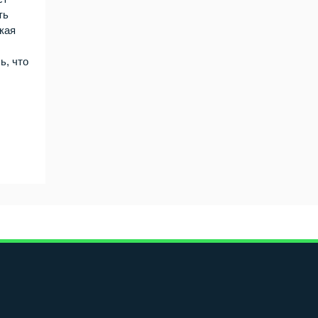
ть
кая
ь, что