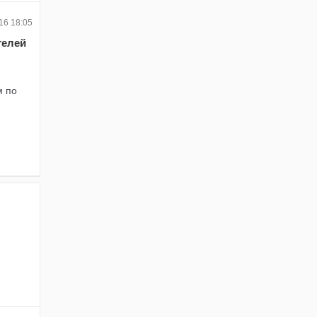
16 18:05
телей
м по