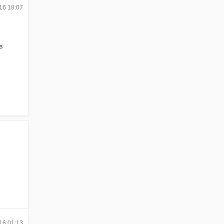
16 18:07
в
16 01:13