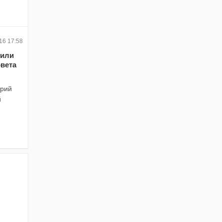
16 17:58
тили
овета
трий
й