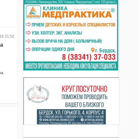
16 21:52
ей
ра