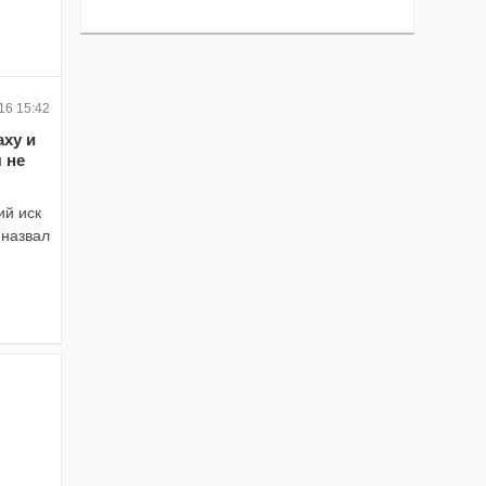
16 15:42
аху и
 не
ий иск
 назвал