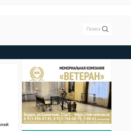
Поиск:
блей