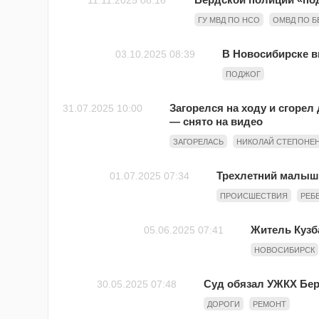
11.11.2025 08:16
ГУ МВД ПО НСО
ОМВД ПО Б
В Новосибирске в
03.10.2025 08:39
ПОДЖОГ
Загорелся на ходу и сгоре
31.07.2025 10:00
— снято на видео
ЗАГОРЕЛАСЬ
НИКОЛАЙ СТЕПОНЕ
Трехлетний малыш 
01.07.2025 07:34
ПРОИСШЕСТВИЯ
РЕБ
Житель Кузб
05.06.2025 07:41
НОВОСИБИРСК
Суд обязал УЖКХ Бер
30.05.2025 07:48
ДОРОГИ
РЕМОНТ