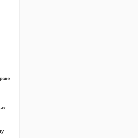
рске
ных
ну