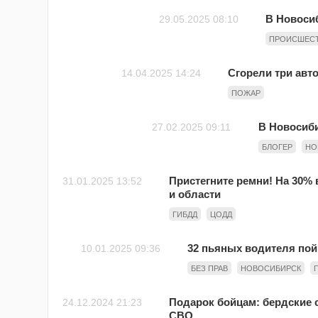
В Новоси
29.05.2025 08:10
ПРОИСШЕС
Сгорели три авт
14.04.2025 14:24
ПОЖАР
В Новосиби
27.02.2025 09:11
БЛОГЕР
НО
Пристегните ремни! На 30%
31.01.2025 13:52
и области
ГИБДД
ЦОДД
32 пьяных водителя по
10.01.2025 09:36
БЕЗ ПРАВ
НОВОСИБИРСК
Подарок бойцам: бердские 
24.12.2024 21:23
СВО