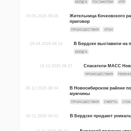
БЕРДСК
ГОСЗАКУПКИ
УПР
Жительница Кочковского ра
19.05.2026 08:05
приговор
ПРОИСШЕСТВИЯ
УГОН
В Бердске выставили на п
29.04.2026 08:14
БЕРДСК
Спасатели МАСС Нов
18.12.2025 08:37
ПРОИСШЕСТВИЯ
РЕБЕНО
В Новосибирском районе по
05.12.2025 08:34
мужчины
ПРОИСШЕСТВИЯ
СМЕРТЬ
СПА
В Бердске продают уникаль
20.11.2025 09:01
Бердской полиции «под