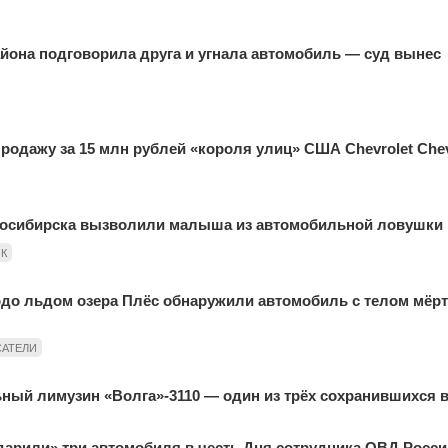
йона подговорила друга и угнала автомобиль — суд вынес
родажу за 15 млн рублей «короля улиц» США Chevrolet Chev
осибирска вызволили малыша из автомобильной ловушки
К
до льдом озера Плёс обнаружили автомобиль с телом мёрт
САТЕЛИ
ный лимузин «Волга»-3110 — один из трёх сохранившихся 
арили» три автомобиля в честь Дня сотрудника ОВД Росси