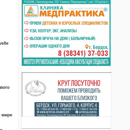
elle
вого
в мире
и