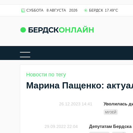
СУББОТА
8 АВГУСТА
2026
БЕРДСК
17.49
°C
Новости по тегу
Марина Пащенко: актуа
Уволилась ди
26.12.2023 14:41
МУЗЕЙ
Депутатам Бердска
29.09.2022 22:04