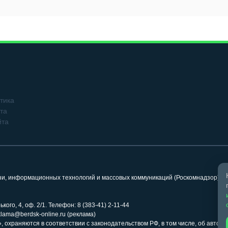
тика
та
йта
язи, информационных технологий и массовых коммуникаций (Роскомнадзор). 
кого, 4, оф. 2/1. Телефон: 8 (383-41) 2-11-44
klama@berdsk-online.ru (реклама)
 охраняются в соответствии с законодательством РФ, в том числе, об авторс