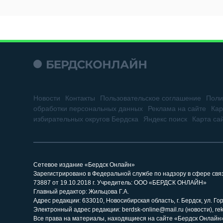
Новости
Контакты
Пользовательское соглашение
Поли
обработки персональных данных
Реклама на сайте
Кар
избирательных округов Бердска
Яндекс поиск
Карта са
Сетевое издание «Бердск Онлайн»
Зарегистрировано в Федеральной службе по надзору в сфере св
73887 от 19.10.2018 г. Учредитель: ООО «БЕРДСК ОНЛАЙН»
Главный редактор: Жильцова Г.А.
Адрес редакции: 633010, Новосибирская область, г. Бердск, ул. Горь
Электронный адрес редакции: berdsk-online@mail.ru (новости), re
Все права на материалы, находящиеся на сайте «Бердск Онлайн»,