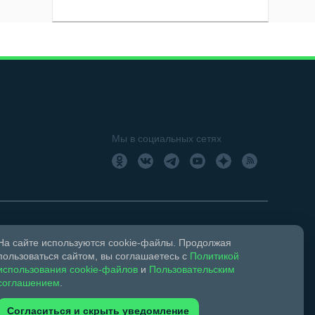
Мы в социальных сетях
На сайте используются cookie-файлы. Продолжая
18+
Свидетельство о регистрации СМИ ЭЛ № ФС 77 –
пользоваться сайтом, вы соглашаетесь с
Политикой
использования cookie-файлов
и
Пользовательским
соглашением
.
ком праве и смежных правах.
Согласиться и скрыть уведомление