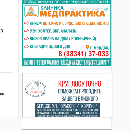
РЗ
ск