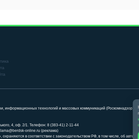
тика
та
йта
язи, информационных технологий и массовых коммуникаций (Роскомнадзор). 
кого, 4, оф. 2/1. Телефон: 8 (383-41) 2-11-44
klama@berdsk-online.ru (реклама)
 охраняются в соответствии с законодательством РФ, в том числе, об авторс