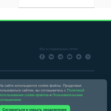
Мы в социальных сетях
На сайте используются cookie-файлы. Продолжая
18+
Свидетельство о регистрации СМИ ЭЛ № ФС 77 –
пользоваться сайтом, вы соглашаетесь с
Политикой
использования cookie-файлов
и
Пользовательским
соглашением
.
ком праве и смежных правах.
Согласиться и скрыть уведомление