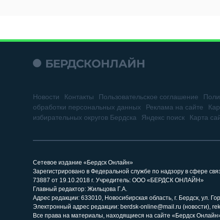
Новости
Контакты
Пользовательское соглашение
Поли
обработки персональных данных
Реклама на сайте
Кар
избирательных округов Бердска
Яндекс поиск
Карта са
Сетевое издание «Бердск Онлайн»
Зарегистрировано в Федеральной службе по надзору в сфере св
73887 от 19.10.2018 г. Учредитель: ООО «БЕРДСК ОНЛАЙН»
Главный редактор: Жильцова Г.А.
Адрес редакции: 633010, Новосибирская область, г. Бердск, ул. Горь
Электронный адрес редакции: berdsk-online@mail.ru (новости), re
Все права на материалы, находящиеся на сайте «Бердск Онлайн»,