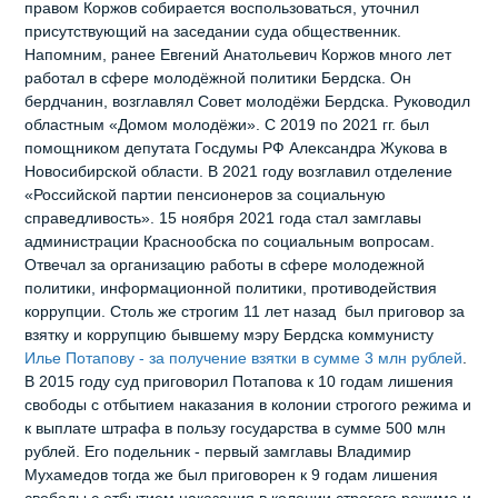
правом Коржов собирается воспользоваться, уточнил
присутствующий на заседании суда общественник.
Напомним, ранее Евгений Анатольевич Коржов много лет
работал в сфере молодёжной политики Бердска. Он
бердчанин, возглавлял Совет молодёжи Бердска. Руководил
областным «Домом молодёжи». С 2019 по 2021 гг. был
помощником депутата Госдумы РФ Александра Жукова в
Новосибирской области. В 2021 году возглавил отделение
«Российской партии пенсионеров за социальную
справедливость». 15 ноября 2021 года стал замглавы
администрации Краснообска по социальным вопросам.
Отвечал за организацию работы в сфере молодежной
политики, информационной политики, противодействия
коррупции. Столь же строгим 11 лет назад был приговор за
взятку и коррупцию бывшему мэру Бердска коммунисту
Илье Потапову - за получение взятки в сумме 3 млн рублей
.
В 2015 году суд приговорил Потапова к 10 годам лишения
свободы с отбытием наказания в колонии строгого режима и
к выплате штрафа в пользу государства в сумме 500 млн
рублей. Его подельник - первый замглавы Владимир
Мухамедов тогда же был приговорен к 9 годам лишения
свободы с отбытием наказания в колонии строгого режима и