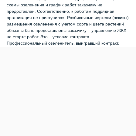
схемы озеленения и график работ заказчику не
предоставлен. Соответственно, к работам подрядная
организация не приступила». Разбивочные чертежи (эскизы)
размещения озеленения с учетом сорта и цвета растений
обязаны быть предоставлены заказчику – управлению ЖКХ
на старте работ. Это – условие контракта.
Профессиональный озеленитель, выигравший контракт,
должен был, как следует из условий договора, превратить в
оазисы всего-то семь газонов и клумб на территории
Бердска. А именно:
№
Месторасположение
пп
1
пересечение ул. Вокзальная и ул. Первомайская
2
пересечение ул. Боровая и ул. Черемушная
3
пересечение ул. Красная Сибирь и ул. Павлова
4
пересечение ул. Ленина и ул. Спортивная
5
пересечение ул. Вокзальная и ул. М. Горького
6
ул. Боровая в районе Богоявленского храма
7
парк Победы в районе «Вечного огня»