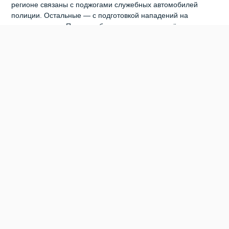
регионе связаны с поджогами служебных автомобилей
полиции. Остальные — с подготовкой нападений на
госучреждения. При этом большинство привлечённых к
ответственности подростков — не местные, а жители других
регионов России. Следователи подчёркивают, что подобные
преступления находятся на особом контроле. А родителям
стоит внимательно следить за цифровой активностью детей.
Ведь именно в онлайн‑пространстве чаще всего происходит
вербовка и запугивание подростков.
0
0
0
0
0
0
БЕРДСК
ОМВД ПО БЕРДСКУ
ПОДЖИГАТЕЛЬ
ПОДРОСТОК