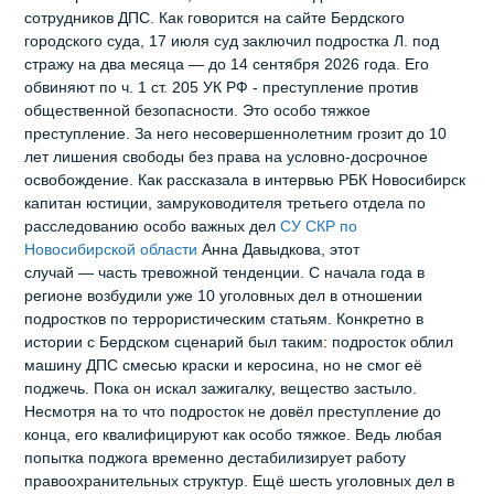
сотрудников ДПС. Как говорится на сайте Бердского
городского суда, 17 июля суд заключил подростка Л. под
стражу на два месяца — до 14 сентября 2026 года. Его
обвиняют по ч. 1 ст. 205 УК РФ - преступление против
общественной безопасности. Это особо тяжкое
преступление. За него несовершеннолетним грозит до 10
лет лишения свободы без права на условно‑досрочное
освобождение. Как рассказала в интервью РБК Новосибирск
капитан юстиции, замруководителя третьего отдела по
расследованию особо важных дел
СУ СКР по
Новосибирской области
Анна Давыдкова, этот
случай — часть тревожной тенденции. С начала года в
регионе возбудили уже 10 уголовных дел в отношении
подростков по террористическим статьям. Конкретно в
истории с Бердском сценарий был таким: подросток облил
машину ДПС смесью краски и керосина, но не смог её
поджечь. Пока он искал зажигалку, вещество застыло.
Несмотря на то что подросток не довёл преступление до
конца, его квалифицируют как особо тяжкое. Ведь любая
попытка поджога временно дестабилизирует работу
правоохранительных структур. Ещё шесть уголовных дел в