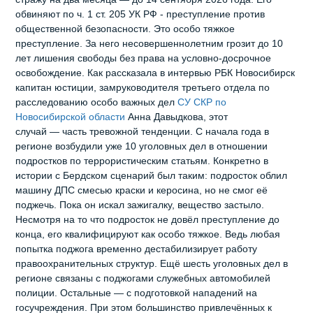
обвиняют по ч. 1 ст. 205 УК РФ - преступление против
общественной безопасности. Это особо тяжкое
преступление. За него несовершеннолетним грозит до 10
лет лишения свободы без права на условно‑досрочное
освобождение. Как рассказала в интервью РБК Новосибирск
капитан юстиции, замруководителя третьего отдела по
расследованию особо важных дел
СУ СКР по
Новосибирской области
Анна Давыдкова, этот
случай — часть тревожной тенденции. С начала года в
регионе возбудили уже 10 уголовных дел в отношении
подростков по террористическим статьям. Конкретно в
истории с Бердском сценарий был таким: подросток облил
машину ДПС смесью краски и керосина, но не смог её
поджечь. Пока он искал зажигалку, вещество застыло.
Несмотря на то что подросток не довёл преступление до
конца, его квалифицируют как особо тяжкое. Ведь любая
попытка поджога временно дестабилизирует работу
правоохранительных структур. Ещё шесть уголовных дел в
регионе связаны с поджогами служебных автомобилей
полиции. Остальные — с подготовкой нападений на
госучреждения. При этом большинство привлечённых к