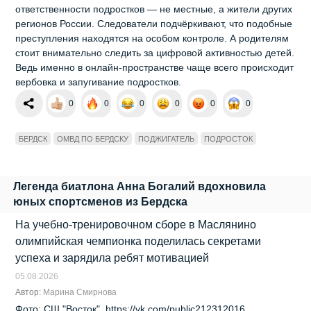
ответственности подростков — не местные, а жители других
регионов России. Следователи подчёркивают, что подобные
преступления находятся на особом контроле. А родителям
стоит внимательно следить за цифровой активностью детей.
Ведь именно в онлайн‑пространстве чаще всего происходит
вербовка и запугивание подростков.
0
0
0
0
0
0
БЕРДСК
ОМВД ПО БЕРДСКУ
ПОДЖИГАТЕЛЬ
ПОДРОСТОК
Легенда биатлона Анна Богалий вдохновила
юных спортсменов из Бердска
На учебно‑тренировочном сборе в Маслянино
олимпийская чемпионка поделилась секретами
успеха и зарядила ребят мотивацией
05.08.2026
Автор:
Марина Смирнова
Фото: СШ "Восток", https://vk.com/public212312016