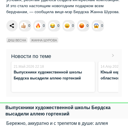
И это стало настоящим новогодним подарком всем
бердчанам, — сообщила вице-мэр Бердска Жанна Шурова.
0
0
0
0
0
0
ДХШ ВЕСНА
ЖАННА ШУРОВА
Новости по теме
21.Май.2026 22:18
14.Апр.2026 3:1
Выпускники художественной школы
Юный керамист
Бердска высадили аллею гортензий
областного ко
Выпускники художественной школы Бердска
высадили аллею гортензий
Бережно, аккуратно и с трепетом в душе: аллея