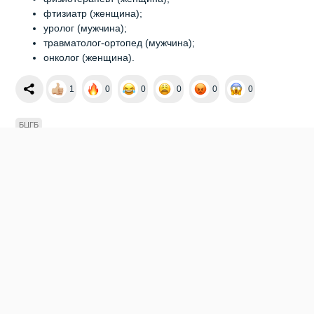
фтизиатр (женщина);
уролог (мужчина);
травматолог-ортопед (мужчина);
онколог (женщина).
1
0
0
0
0
0
БЦГБ