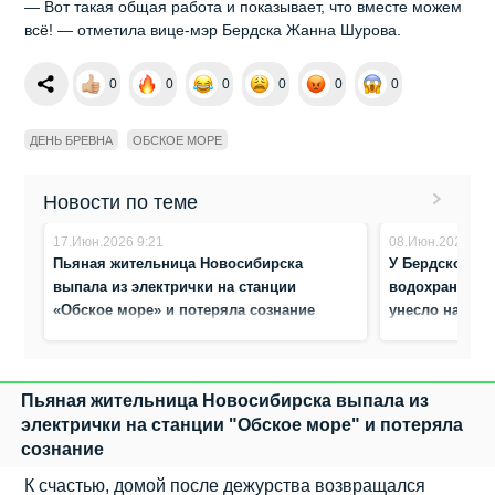
— Вот такая общая работа и показывает, что вместе можем
всё! — отметила вице-мэр Бердска Жанна Шурова.
0
0
0
0
0
0
ДЕНЬ БРЕВНА
ОБСКОЕ МОРЕ
Новости по теме
17.Июн.2026 9:21
08.Июн.2026 8:4
Пьяная жительница Новосибирска
У Бердской к
выпала из электрички на станции
водохранилищ
«Обское море» и потеряла сознание
унесло на сап
Пьяная жительница Новосибирска выпала из
электрички на станции "Обское море" и потеряла
сознание
К счастью, домой после дежурства возвращался