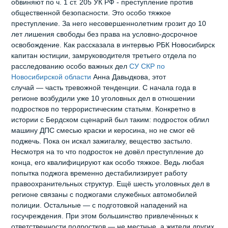
обвиняют по ч. 1 ст. 205 УК РФ - преступление против
общественной безопасности. Это особо тяжкое
преступление. За него несовершеннолетним грозит до 10
лет лишения свободы без права на условно‑досрочное
освобождение. Как рассказала в интервью РБК Новосибирск
капитан юстиции, замруководителя третьего отдела по
расследованию особо важных дел
СУ СКР по
Новосибирской области
Анна Давыдкова, этот
случай — часть тревожной тенденции. С начала года в
регионе возбудили уже 10 уголовных дел в отношении
подростков по террористическим статьям. Конкретно в
истории с Бердском сценарий был таким: подросток облил
машину ДПС смесью краски и керосина, но не смог её
поджечь. Пока он искал зажигалку, вещество застыло.
Несмотря на то что подросток не довёл преступление до
конца, его квалифицируют как особо тяжкое. Ведь любая
попытка поджога временно дестабилизирует работу
правоохранительных структур. Ещё шесть уголовных дел в
регионе связаны с поджогами служебных автомобилей
полиции. Остальные — с подготовкой нападений на
госучреждения. При этом большинство привлечённых к
ответственности подростков — не местные, а жители других