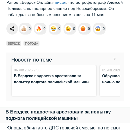
Ранее «Бердск-Онлайн»
писал
, что астрофотограф Алексей
Поляков снял полярное сияние под Новосибирском. Он
наблюдал за небесным явлением в ночь на 11 мая.
0
0
0
0
0
0
БЕРДСК
ПОГОДА
Новости по теме
06.Авг.2026 7:50
05.Авг.2026 9:22
В Бердске подростка арестовали за
Обрушилась г
попытку поджога полицейской машины
ночью повали
В Бердске подростка арестовали за попытку
поджога полицейской машины
Юноша облил авто ДПС горючей смесью, но не смог