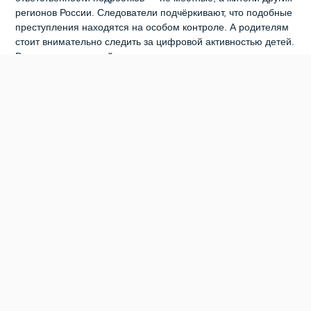
регионов России. Следователи подчёркивают, что подобные
преступления находятся на особом контроле. А родителям
стоит внимательно следить за цифровой активностью детей.
Ведь именно в онлайн‑пространстве чаще всего происходит
вербовка и запугивание подростков.
0
0
0
0
0
0
БЕРДСК
ОМВД ПО БЕРДСКУ
ПОДЖИГАТЕЛЬ
ПОДРОСТОК