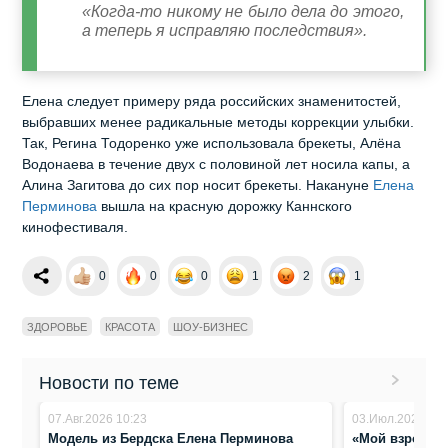
«Когда‑то никому не было дела до этого,
а теперь я исправляю последствия».
Елена следует примеру ряда российских знаменитостей,
выбравших менее радикальные методы коррекции улыбки.
Так, Регина Тодоренко уже использовала брекеты, Алёна
Водонаева в течение двух с половиной лет носила капы, а
Алина Загитова до сих пор носит брекеты. Накануне
Елена
Перминова
вышла на красную дорожку Каннского
кинофестиваля.
0
0
0
1
2
1
ЗДОРОВЬЕ
КРАСОТА
ШОУ-БИЗНЕС
Новости по теме
07.Авг.2026 10:23
03.Июл.2026 10:
Модель из Бердска Елена Перминова
«Мой взрослый