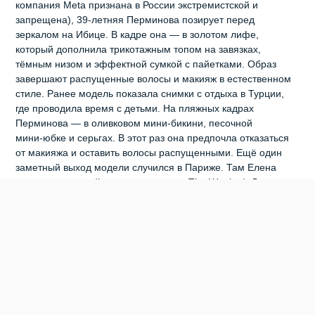
компания Meta признана в России экстремистской и
запрещена), 39‑летняя Перминова позирует перед
зеркалом на Ибице. В кадре она — в золотом лифе,
который дополнила трикотажным топом на завязках,
тёмным низом и эффектной сумкой с пайетками. Образ
завершают распущенные волосы и макияж в естественном
стиле. Ранее модель показала снимки с отдыха в Турции,
где проводила время с детьми. На пляжных кадрах
Перминова — в оливковом мини‑бикини, песочной
мини‑юбке и серьгах. В этот раз она предпочла отказаться
от макияжа и оставить волосы распущенными. Ещё один
заметный выход модели случился в Париже. Там Елена
вместе с подругой посетила концерт The Weeknd. Для
мероприятия она выбрала экстравагантный образ —
чёрный кожаный корсет с рваными деталями и декором в
виде имитации рук на груди. К нему модель подобрала
красные спущенные брюки, стринги и солнцезащитные
очки. Лёгкий макияж и распущенные волосы дополнили
дерзкий лук. Ранее модель
трогательно поздравила сына с
днём рождения
.
0
0
0
0
0
0