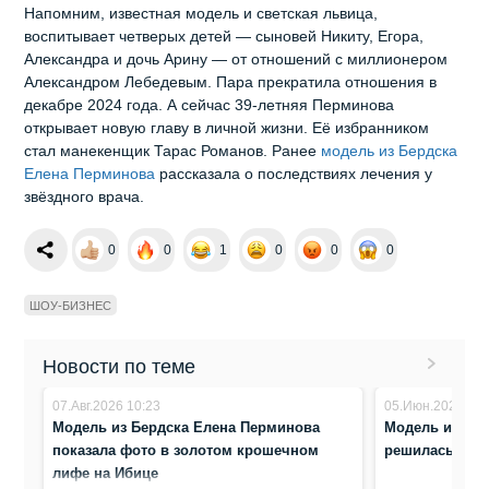
Напомним, известная модель и светская львица,
воспитывает четверых детей — сыновей Никиту, Егора,
Александра и дочь Арину — от отношений с миллионером
Александром Лебедевым. Пара прекратила отношения в
декабре 2024 года. А сейчас 39‑летняя Перминова
открывает новую главу в личной жизни. Её избранником
стал манекенщик Тарас Романов. Ранее
модель из Бердска
Елена Перминова
рассказала о последствиях лечения у
звёздного врача.
0
0
1
0
0
0
ШОУ-БИЗНЕС
Новости по теме
07.Авг.2026 10:23
05.Июн.2026 8:5
Модель из Бердска Елена Перминова
Модель из Бе
показала фото в золотом крошечном
решилась на у
лифе на Ибице