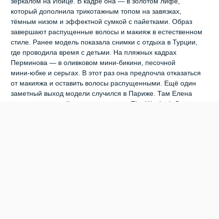
зеркалом на Ибице. В кадре она — в золотом лифе,
который дополнила трикотажным топом на завязках,
тёмным низом и эффектной сумкой с пайетками. Образ
завершают распущенные волосы и макияж в естественном
стиле. Ранее модель показала снимки с отдыха в Турции,
где проводила время с детьми. На пляжных кадрах
Перминова — в оливковом мини‑бикини, песочной
мини‑юбке и серьгах. В этот раз она предпочла отказаться
от макияжа и оставить волосы распущенными. Ещё один
заметный выход модели случился в Париже. Там Елена
вместе с подругой посетила концерт The Weeknd. Для
мероприятия она выбрала экстравагантный образ —
чёрный кожаный корсет с рваными деталями и декором в
виде имитации рук на груди. К нему модель подобрала
красные спущенные брюки, стринги и солнцезащитные
очки. Лёгкий макияж и распущенные волосы дополнили
дерзкий лук. Ранее модель
трогательно поздравила сына с
днём рождения
.
0
0
0
0
0
0
КРАСОТА
ШОУ-БИЗНЕС