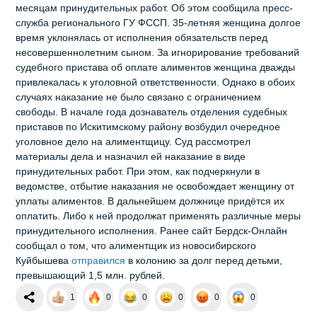
месяцам принудительных работ. Об этом сообщила пресс-
служба регионального ГУ ФССП. 35-летняя женщина долгое
время уклонялась от исполнения обязательств перед
несовершеннолетним сыном. За игнорирование требований
судебного пристава об оплате алиментов женщина дважды
привлекалась к уголовной ответственности. Однако в обоих
случаях наказание не было связано с ограничением
свободы. В начале года дознаватель отделения судебных
приставов по Искитимскому району возбудил очередное
уголовное дело на алиментщицу. Суд рассмотрел
материалы дела и назначил ей наказание в виде
принудительных работ. При этом, как подчеркнули в
ведомстве, отбытие наказания не освобождает женщину от
уплаты алиментов. В дальнейшем должнице придётся их
оплатить. Либо к ней продолжат применять различные меры
принудительного исполнения. Ранее сайт Бердск-Онлайн
сообщал о том, что алиментщик из новосибирского
Куйбышева
отправился
в колонию за долг перед детьми,
превышающий 1,5 млн. рублей.
1
0
0
0
0
0