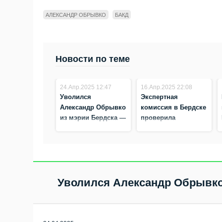
АЛЕКСАНДР ОБРЫВКО
БАКД
Новости по теме
24.Апр.2025 12:47
16.Апр.2025 22:08
Уволился
Экспертная
Александр Обрывко
комиссия в Бердске
из мэрии Бердска —
проверила
уходит на
благоустройство
повышение
дворов и парков
Уволился Александр Обрывко 