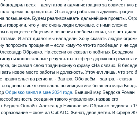
поблагодарил всех – депутатов и администрацию за совместную 
ришло время попрощаться. Я сегодня работаю в администрации
 на повышение. Будем реализовывать дальнейшие проекты. Огр
вы говорили, что у нас очень люди сложные, с ними сложно
ом в процессе общения и решения проблем понял, что нет диало
утатами. И этот диалог мы наладили. Хочу сказать людям огром
очу попросить прощения – если кому-то что-то пообещал и не сд
 Александр Обрывко. На сессии он сказал о побитых Бердском
остигнуты колоссальные результаты в сфере дорожного ремонта 
дска, он сказал свою традиционную фразу «На связи». В беседе
ать новое место работы и должность. Уточнил лишь, что это 
 правительства региона. - Завтра. Обо всём – завтра, - сказал
, созданного исключительно по инициативе бывшего мэра Бердс
ндр
Обрывко занял в мае 2024 года.
Бывший мэр Бердска Роман
лесообразность создания такого управления, назвав его
т Бердск-Онлайн. Александр Николаевич Обрывко родился в 1
 образование – окончил СибАГС. Женат, двое детей. В сфере Ж