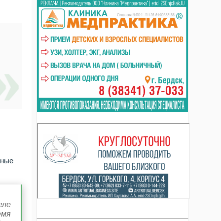
нные
еле
емя