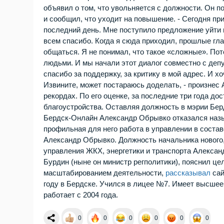
объявил о том, что увольняется с должности. Он 
и сообщил, что уходит на повышение. - Сегодня п
последний день. Мне поступило предложение уйти
всем спасибо. Когда я сюда приходил, прошлые гла
общаться. Я не понимал, что такое «сложные». Пот
людьми. И мы начали этот диалог совместно с деп
спасибо за поддержку, за критику в мой адрес. И х
Извините, может постараюсь доделать, - произнес
рекордах. По его оценке, за последние три года д
благоустройства. Оставляя должность в мэрии Бер
Бердск-Онлайн Александр Обрывко отказался назыв
профильная для него работа в управлении в составе
Александр Обрывко. Должность начальника нового
управления ЖКХ, энергетики и транспорта Алекса
Бурдин (ныне он министр регполитики), пояснил це
масштабированием деятельности,
рассказывал
сай
году в Бердске. Учился в лицее №7. Имеет высшее
работает с 2004 года.
0
0
0
0
0
0