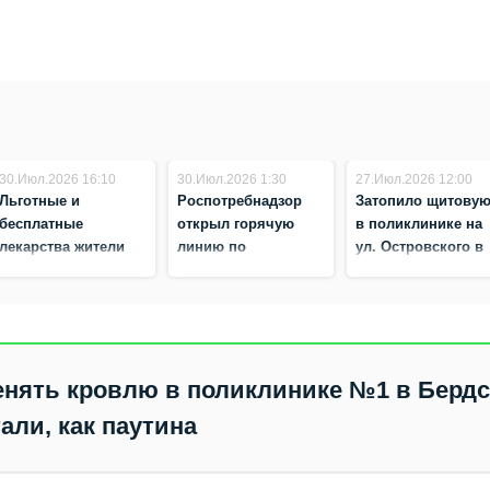
30.Июл.2026 16:10
30.Июл.2026 1:30
27.Июл.2026 12:00
Льготные и
Роспотребнадзор
Затопило щитову
бесплатные
открыл горячую
в поликлинике на
лекарства жители
линию по
ул. Островского в
Бердска могут
профилактике
Бердске — не
получить в
энтеровируса
работает льготная
Новосибирске и
аптека
Искитиме
нять кровлю в поликлинике №1 в Бердск
али, как паутина