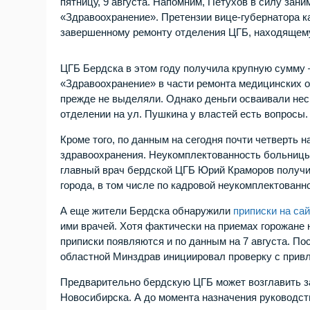
пятницу, 9 августа. Напомним, Петухов в силу зан
«Здравоохранение». Претензии вице-губернатора ка
завершенному ремонту отделения ЦГБ, находящему
ЦГБ Бердска в этом году получила крупную сумму 
«Здравоохранение» в части ремонта медицинских о
прежде не выделяли. Однако деньги осваивали нес
отделении на ул. Пушкина у властей есть вопросы
Кроме того, по данным на сегодня почти четверть 
здравоохранения. Неукомплектованность больницы
главный врач бердской ЦГБ Юрий Краморов получи
города, в том числе по кадровой неукомплектован
А еще жители Бердска обнаружили
приписки на са
ими врачей. Хотя фактически на приемах горожане
приписки появляются и по данным на 7 августа. П
областной Минздрав инициировал проверку с привл
Предварительно бердскую ЦГБ может возглавить за
Новосибирска. А до момента назначения руководс