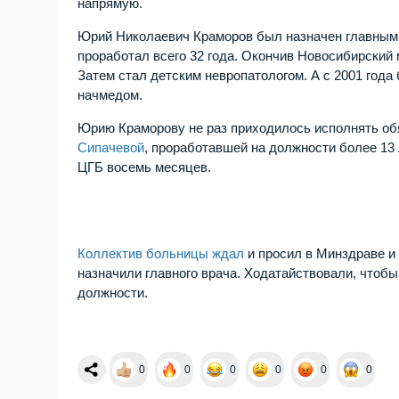
напрямую.
Юрий Николаевич Краморов был назначен главным 
проработал всего 32 года. Окончив Новосибирский 
Затем стал детским невропатологом. А с 2001 год
начмедом.
Юрию Краморову не раз приходилось исполнять обя
Сипачевой
, проработавшей на должности более 13 
ЦГБ восемь месяцев.
Коллектив больницы ждал
и просил в Минздраве и
назначили главного врача. Ходатайствовали, чтобы
должности.
0
0
0
0
0
0