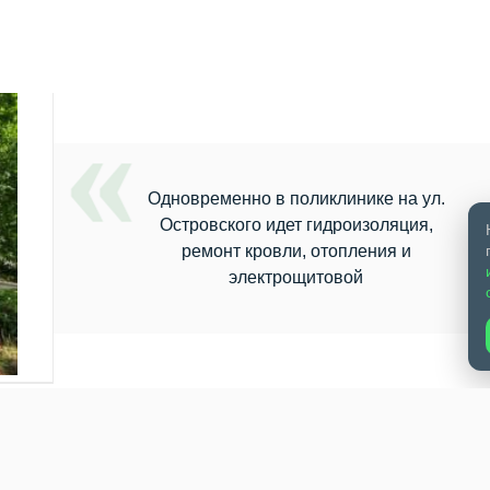
Одновременно в поликлинике на ул.
Островского идет гидроизоляция,
ремонт кровли, отопления и
электрощитовой
тровского, 53 в эти дни работают одновременно четыре подрядч
идроизоляцию объекта и меняют крышу, рассказали редакции Бе
ery ids="314779,314780"] Начали монтаж радиаторов, проводят
 работы проводят в станции скорой медицинской помощи.