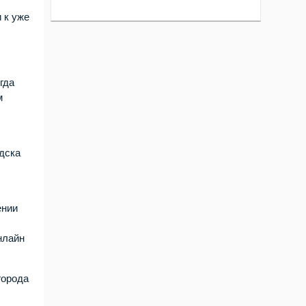
 к уже
гда
м
дска
ении
нлайн
города