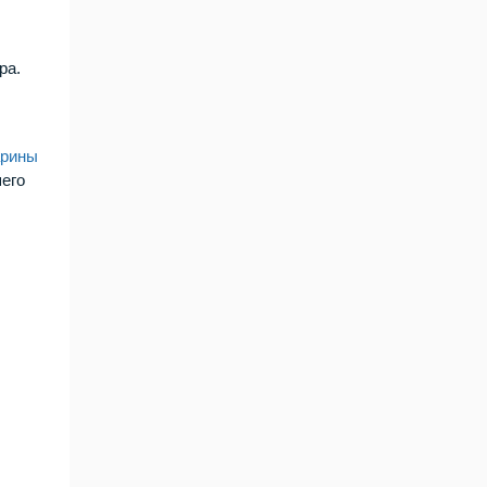
ра.
рины
шего