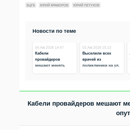
БЦГБ
ЮРИЙ КРАМОРОВ
ЮРИЙ ПЕТУХОВ
Новости по теме
04.Авг.2026 14:47
03.Авг.2026 15:13
Кабели
Выселили всех
провайдеров
врачей из
мешают менять
поликлиники на ул.
кровлю в
Островского в
поликлинике №1 в
Бердске
Бердске — опутали,
как паутина
Кабели провайдеров мешают ме
опут