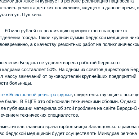
имаемой должности курирует в регионе реализацию нацпроекта
сались ремонта детских поликлиник, идущего в данное время, и
ся на ул. Пушкина.
— 60 млн рублей на реализацию приоритетного нацпроекта
тделений города. Такой крупной суммы бердской медицине нико
воевременно, а к качеству ремонтных работ на поликлиническо
.
населения Бердска не удовлетворена работой бердского
 кадрами составляет 50%. На одном из советов директоров Бер
л массу замечаний от руководителей крупнейших предприятий
ности больницы.
йте «Электронной регистратруры»
, свидетельствующие о посещ
 не были. В БЦГБ это объяснили техническими сбоями. Однако
осле публикации материала об этой проблеме на сайте Бердск-О
ечением технических специалистов. .
меститель главного врача горбольницы Заельцовского района 
тво бердской медициной будет осуществлять Минздрав региона