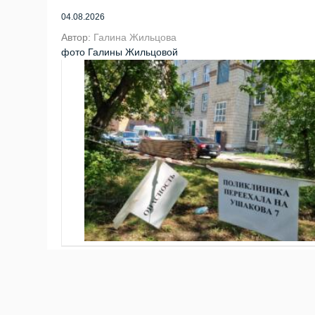
04.08.2026
Автор:
Галина Жильцова
фото Галины Жильцовой
На капремонте взрослой поликлиники №1 на ул. Ос
Меняют систему отопления, электрику, проводят г
Онлайн в пресс-службе больницы Бердска. [bo_gall
систему отопления через этажи. В первую очередь