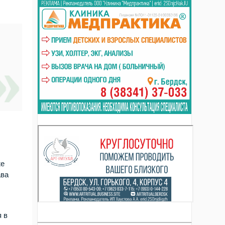
же
ава
 в