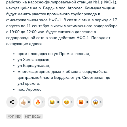
работах на насосно-фильтровальной станции №1 (НФС-1),
находящейся на р. Бердь в пос. Агролес. Коммунальщики
будут менять участок промывного трубопровода в
фильтровальном зале НФС-1. В связи с этим в период с 17
августа по 11 сентября в часы максимального водоразбора
с 19:00 до 22:00 час. будет снижено давление в
водопроводной сети в зоне действия НФС-1. Попадают
следующие адреса:
пром.площадка по ул.Промышленная;
ул.Химзаводская;
ул.Барнаульская;
многоквартирные дома и объекты соцкультбыта
центральной части Бердска от ул. Спортивная до
ул.Горького;
пос. Агролес.
0
0
0
0
0
0
МУП КБУ
НЕТ ВОДЫ