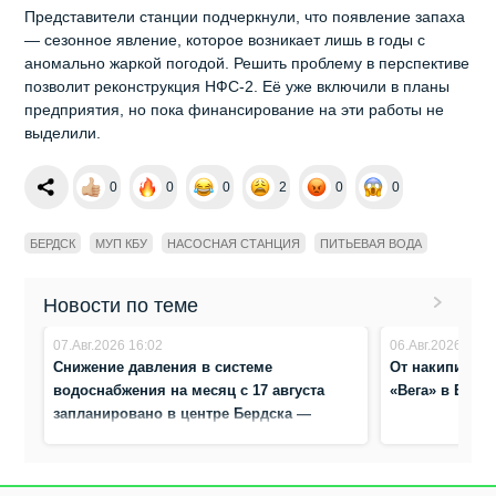
Представители станции подчеркнули, что появление запаха
— сезонное явление, которое возникает лишь в годы с
аномально жаркой погодой. Решить проблему в перспективе
позволит реконструкция НФС‑2. Её уже включили в планы
предприятия, но пока финансирование на эти работы не
выделили.
0
0
0
2
0
0
БЕРДСК
МУП КБУ
НАСОСНАЯ СТАНЦИЯ
ПИТЬЕВАЯ ВОДА
Новости по теме
07.Авг.2026 16:02
06.Авг.2026 10:5
Снижение давления в системе
От накипи очи
водоснабжения на месяц с 17 августа
«Вега» в Берд
запланировано в центре Бердска —
адреса