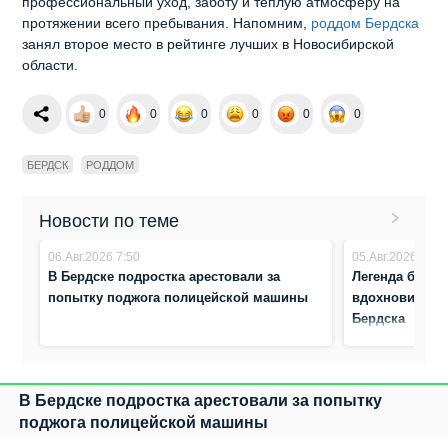
профессиональный уход, заботу и тёплую атмосферу на
протяжении всего пребывания. Напомним,
роддом Бердска
занял второе место в рейтинге лучших в Новосибирской
области.
0
0
0
0
0
0
БЕРДСК
РОДДОМ
Новости по теме
06.Авг.2026 7:50
05.Авг.2026 8:17
В Бердске подростка арестовали за
Легенда биатл
попытку поджога полицейской машины
вдохновила ю
Бердска
В Бердске подростка арестовали за попытку
поджога полицейской машины