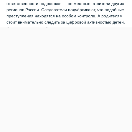
ответственности подростков — не местные, а жители других
регионов России. Следователи подчёркивают, что подобные
преступления находятся на особом контроле. А родителям
стоит внимательно следить за цифровой активностью детей.
Ведь именно в онлайн‑пространстве чаще всего происходит
вербовка и запугивание подростков.
0
0
0
0
0
0
БЕРДСК
ОМВД ПО БЕРДСКУ
ПОДЖИГАТЕЛЬ
ПОДРОСТОК