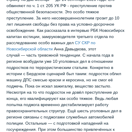
обвиняют по ч. 1 ст. 205 УК РФ - преступление против
общественной безопасности. Это особо тяжкое
преступление. За него несовершеннолетним грозит до 10
лет лишения свободы без права на условно‑досрочное
освобождение. Как рассказала в интервью РБК Новосибирск
капитан юстиции, замруководителя третьего отдела по
расследованию особо важных дел
СУ СКР по
Новосибирской области
Анна Давыдкова, этот
случай — часть тревожной тенденции. С начала года в
регионе возбудили уже 10 уголовных дел в отношении
подростков по террористическим статьям. Конкретно в
истории с Бердском сценарий был таким: подросток облил
машину ДПС смесью краски и керосина, но не смог её
поджечь. Пока он искал зажигалку, вещество застыло.
Несмотря на то что подросток не довёл преступление до
конца, его квалифицируют как особо тяжкое. Ведь любая
попытка поджога временно дестабилизирует работу
правоохранительных структур. Ещё шесть уголовных дел в
регионе связаны с поджогами служебных автомобилей
полиции. Остальные — с подготовкой нападений на
госучреждения. При этом большинство привлечённых к