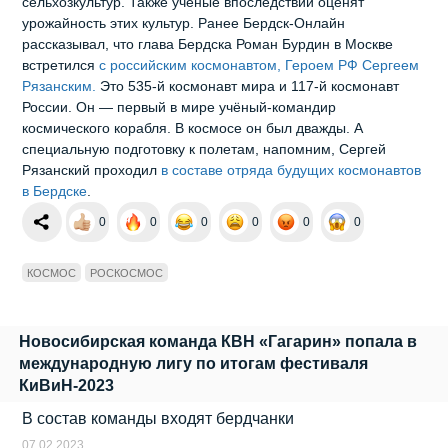
сельхозкультур. Также ученые впоследствии оценят
урожайность этих культур. Ранее Бердск-Онлайн
рассказывал, что глава Бердска Роман Бурдин в Москве
встретился
с российским космонавтом, Героем РФ Сергеем
Рязанским.
Это 535-й космонавт мира и 117-й космонавт
России. Он — первый в мире учёный-командир
космического корабля. В космосе он был дважды. А
специальную подготовку к полетам, напомним, Сергей
Рязанский проходил
в составе отряда будущих космонавтов
в Бердске
.
0
0
0
0
0
0
КОСМОС
РОСКОСМОС
Новосибирская команда КВН «Гагарин» попала в
международную лигу по итогам фестиваля
КиВиН-2023
В состав команды входят бердчанки
07.02.2023