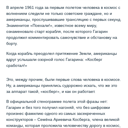
В апреле 1961 года за первым полетом человека в космос с
волнением следили не только советские граждане, но и
американцы, прослушивавшие трансляцию с первых секунд.
Знаменитое «Поехали!», известное всему миру,
ознаменовало старт корабля, после которого Гагарин
продолжил комментировать самочувствие и обстановку на
борту.
Когда корабль преодолел притяжение Земли, американцы
вдруг услышали озорной голос Гагарина: «Косберг
сработал!»
Это, между прочим, были первые слова человека в космосе.
Ну, а американцы принялись судорожно искать, что же это
за аппарат такой, «косберг», и как он работает.
В официальной стенограмме полета этой фразы нет:
Гагарин и без того получил нагоняй, что без шифровки
произнес фамилию одного из самых засекреченных
конструкторов – Семёна Ариевича Косберга, члена великой
команды, которая проложила человечеству дорогу в космос,