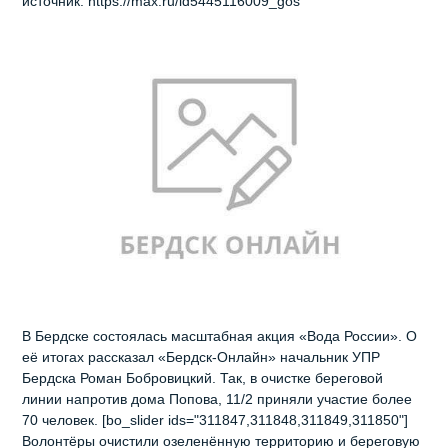
источник: https://max.ru/id5445116009_gos
В Бердске состоялась масштабная акция «Вода России». О
её итогах рассказал «Бердск‑Онлайн» начальник УПР
Бердска Роман Бобровицкий. Так, в очистке береговой
линии напротив дома Попова, 11/2 приняли участие более
70 человек. [bo_slider ids="311847,311848,311849,311850"]
Волонтёры очистили озеленённую территорию и береговую