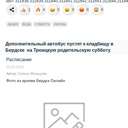
ids="311838,311839,311840,311841,311842,311843,311844,31184
1
4
0
0
0
0
АКЦИЯ
ВОДА
СУББОТА
УБОРКА
Дополнительный автобус пустят к кладбищу в
Бердске на Троицкую родительскую субботу
Расписание
29.05.2026
Автор:
Галина Жильцова
Фото из архива Бердск Онлайн