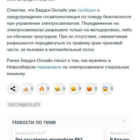
Отметим, что Бердск-Онлайн уже
сообщал
о
предупреждении госавтоинспекции по поводу безопасности
при управлении электросамокатом. Передвижение на
электросамокатах разрешено только на велодорожках, либо
на обочинах троутуаров. При их отсутствии, самокатчикам
разрешается передвигаться по правому краю проезжей
части, не въезжая в автомобильный поток.
Ранее Бердск-Онлайн писал о том, как мужчины в
Новосибирске
перевозили
на электросамокате стиральную
машинку.
0
0
0
0
0
0
ПОСТРАДАЛ В ДТП
Новости по теме
06.Авг.2026 16:57
06.Авг.2026 8:41
Две пассажирки автомобиля ВАЗ
В Краснообске