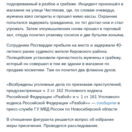
подозреваемый в разбое и грабеже. Инцидент произошёл в
магазине на улице Чистякова, где, по словам очевидца,
мужчина взял сигареты и прошел мимо кассы. Охранник
попытался задержать гражданина, но тот достал нож и стал
угрожать. Затем злоумышленник снова прошел в торговый
зал, откуда похитил упаковку сосисок и две бутылки коньяка.
Сотрудники Росгвардии прибыли на место и задержали 40-
летнего ранее судимого жителя Кировского района.
Полицейские установили причастность мужчины к грабежу,
который он совершил в том же здании в магазине по
продаже косметики. Там он похитил два флакона духов.
«Возбуждены уголовные дела по признакам преступлений,
предусмотренных ч. 2 ст. 162 Уголовного кодекса
Российской Федерации «Разбой» и ч. 1 ст. 161 Уголовного
кодекса Российской Федерации «Разбой»» —
сообщили
в
пресс-службе ГУ МВД России по Новосибирской области.
В отношении фигуранта решается вопрос об избрании
меры пресечения. Проводится расследование.