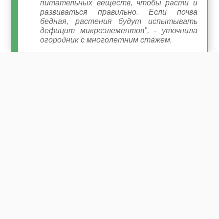
питательных веществ, чтобы расти и
развиваться правильно. Если почва
бедная, растения будут испытывать
дефицит микроэлементов", - уточнила
огородник с многолетним стажем.
Кроме того, рассада помидоров может быть подвержена
различным заболеваниям и атакам вредителей, которые
могут замедлить или остановить её рост. Чтобы с рассадой
не произошло беды, стоит следить за почвой, в которой она
взрастает. Так, земля должна быть рыхлой и плодородной.
Это обеспечит хорошую воздухопроницаемость и удержит
влагу. Если почва слишком плотная или бедная,
растения
будут испытывать трудности с ростом. Также огородница
отметила, что рассаде важна подкормка. Ее нужно
подкармливать 4 раза: когда появятся 2–3 настоящих листа,
через 10 дней после первой подкормки, через 10 дней
после второй и за неделю до высадки рассады в грунт.
"Используйте жидкое органическое
удобрение, например, Вермикофе или
Биогумус", - посоветовала собеседница.