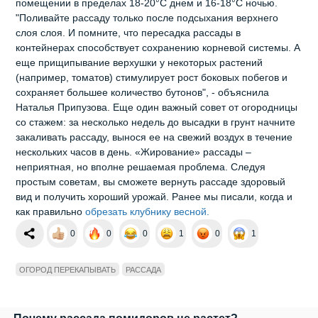
помещении в пределах 18-20°C днем ​​и 16-18°C ночью.
"Поливайте рассаду только после подсыхания верхнего
слоя слоя. И помните, что пересадка рассады в
контейнерах способствует сохранению корневой системы. А
еще прищипывание верхушки у некоторых растений
(например, томатов) стимулирует рост боковых побегов и
сохраняет большее количество бутонов", - объяснила
Наталья Припузова. Еще один важный совет от огородницы
со стажем: за несколько недель до высадки в грунт начните
закаливать рассаду, вынося ее на свежий воздух в течение
нескольких часов в день. «Жирование» рассады –
неприятная, но вполне решаемая проблема. Следуя
простым советам, вы сможете вернуть рассаде здоровый
вид и получить хороший урожай. Ранее мы писали, когда и
как правильно
обрезать клубнику весной.
0
0
0
1
0
1
ОГОРОД ПЕРЕКАПЫВАТЬ
РАССАДА