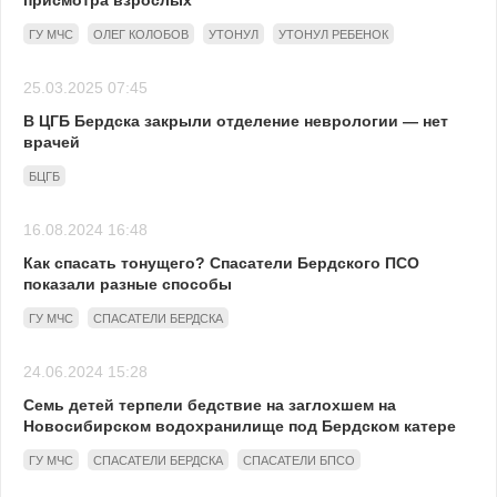
присмотра взрослых
ГУ МЧС
ОЛЕГ КОЛОБОВ
УТОНУЛ
УТОНУЛ РЕБЕНОК
25.03.2025 07:45
В ЦГБ Бердска закрыли отделение неврологии — нет
врачей
БЦГБ
16.08.2024 16:48
Как спасать тонущего? Спасатели Бердского ПСО
показали разные способы
ГУ МЧС
СПАСАТЕЛИ БЕРДСКА
24.06.2024 15:28
Семь детей терпели бедствие на заглохшем на
Новосибирском водохранилище под Бердском катере
ГУ МЧС
СПАСАТЕЛИ БЕРДСКА
СПАСАТЕЛИ БПСО