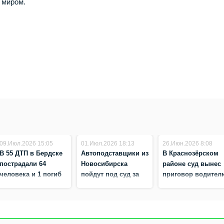
 миром.
09.Июл.2026 15:05
01.Июл.2026 18:13
26.Июн.2026 8:08
В 55 ДТП в Бердске
Автоподставщики из
В Краснозёрском
пострадали 64
Новосибирска
районе суд вынес
человека и 1 погиб
пойдут под суд за
приговор водител
— статистика
инсценировку 98
скорой помощи,
Госавтоинспекции
ДТП
который попал в
за полгода
ДТП с беременной
пациенткой