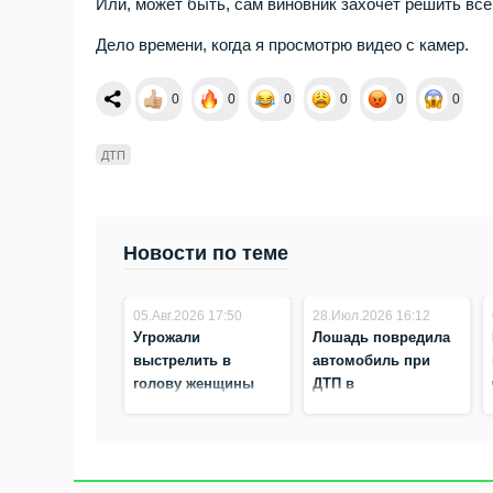
Или, может быть, сам виновник захочет решить всё
Дело времени, когда я просмотрю видео с камер.
0
0
0
0
0
0
ДТП
Новости по теме
05.Авг.2026 17:50
28.Июл.2026 16:12
Угрожали
Лошадь повредила
выстрелить в
автомобиль при
голову женщины
ДТП в
участники ДТП в
Новосибирской
Новосибирске
области