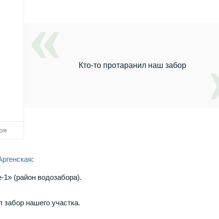
Кто-то протаранил наш забор
ря
Аргенская
:
1» (район водозабора).
 забор нашего участка.