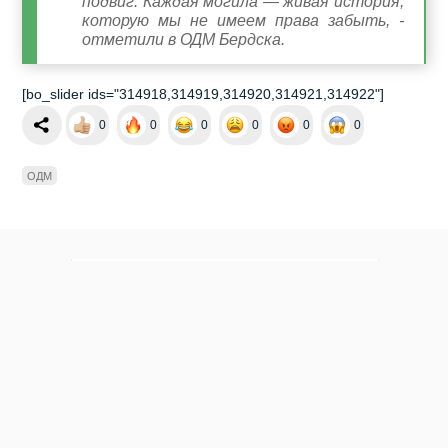
подвиг. Каждая могила — живая история,
которую мы не имеем права забыть, -
отметили в ОДМ Бердска.
[bo_slider ids="314918,314919,314920,314921,314922"]
0
0
0
0
0
0
ОДМ