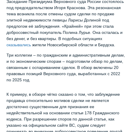
Заседание Президиума Верховного суда России состоялось
под председательством Игоря Краснова. Эта резонансная
тема возникла после отмены судом сделки по продаже
элитной недвижимости певицы Ларисы Долиной под
предлогом её заблуждения. «Крайней» при этом стала
добросовестный покупатель Полина Лурье. Она осталась и
без денег, и без квартиры. В подобных ситуациях
оказывались
жители Новосибирской области и Бердска.
Три коллегии – по гражданским и административным делам,
и по экономическим спорам – подготовили обзор по делам,
связанным с оспариванием сделок. В обзор включены 20
правовых позиций Верховного суда, выработанных с 2022
по 2025 год.
К примеру, в обзоре чётко сказано о том, что заблуждение
продавца относительно мотивов сделки не является
достаточно существенным для признания ее
недействительной на основании статьи 178 Гражданского
кодекса. При разрешении споров по данной статье, как
указано на официальном сайте ВС, судам следует
принимать во внимание добросовестное поведение другой