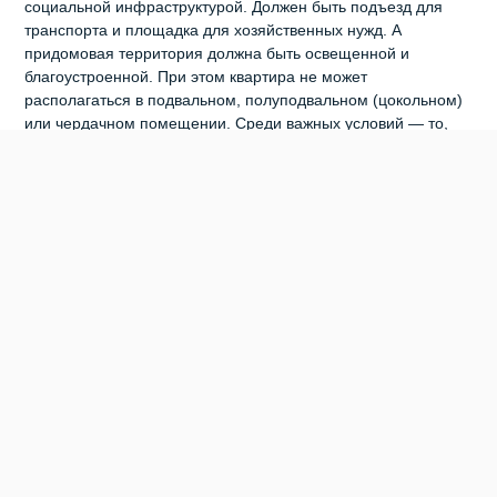
социальной инфраструктурой. Должен быть подъезд для
транспорта и площадка для хозяйственных нужд. А
придомовая территория должна быть освещенной и
благоустроенной. При этом квартира не может
располагаться в подвальном, полуподвальном (цокольном)
или чердачном помещении. Среди важных условий — то,
что на момент заключения контракта квартира должна быть
в собственности продавца. Она не должна быть заложена,
подарена, обременена правами третьих лиц. Или находится
в споре, под арестом. Также у квартиры не должно быть
задолженности по коммунальным платежам. В
документации указали, что продавец обязан сообщить обо
всех недостатках жилья, включая скрытые, например,
проблемы с фундаментом или трещинами в стенах. Также
площадь, количество комнат, планировка и технические
характеристики квартиры должны точно соответствовать
данным паспорту жилого помещения. Начальная цена
контракта составляет 3 529 470 рублей, а последний день
приёма заявок на торги — 12 марта. Ранее сообщалось, что
в Бердске ищут подрядчика, который
отмоет окна в здании
мэрии за 134 000 рублей
.