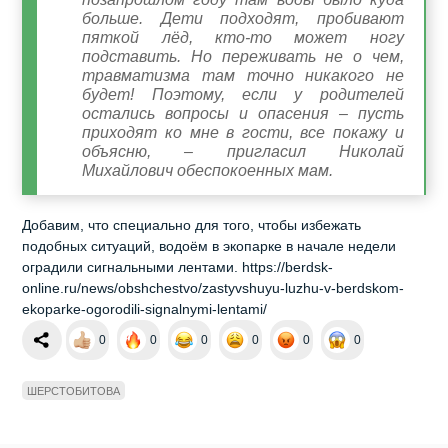
больше. Дети подходят, пробивают
пяткой лёд, кто-то может ногу
подставить. Но переживать не о чем,
травматизма там точно никакого не
будет! Поэтому, если у родителей
остались вопросы и опасения – пусть
приходят ко мне в гости, все покажу и
объясню, – пригласил Николай
Михайлович обеспокоенных мам.
Добавим, что специально для того, чтобы избежать
подобных ситуаций, водоём в экопарке в начале недели
оградили сигнальными лентами. https://berdsk-
online.ru/news/obshchestvo/zastyvshuyu-luzhu-v-berdskom-
ekoparke-ogorodili-signalnymi-lentami/
0
0
0
0
0
0
ШЕРСТОБИТОВА