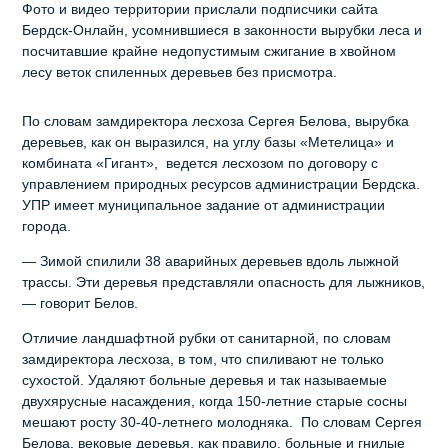
Фото и видео территории прислали подписчики сайта
Бердск-Онлайн, усомнившиеся в законности вырубки леса и
посчитавшие крайне недопустимым сжигание в хвойном
лесу веток спиленных деревьев без присмотра.
По словам замдиректора лесхоза Сергея Белова, вырубка
деревьев, как он выразился, на углу базы «Метелица» и
комбината «Гигант», ведется лесхозом по договору с
управлением природных ресурсов администрации Бердска.
УПР имеет муниципальное задание от администрации
города.
— Зимой спилили 38 аварийных деревьев вдоль лыжной
трассы. Эти деревья представляли опасность для лыжников,
— говорит Белов.
Отличие ландшафтной рубки от санитарной, по словам
замдиректора лесхоза, в том, что спиливают не только
сухостой. Удаляют больные деревья и так называемые
двухярусные насаждения, когда 150-летние старые сосны
мешают росту 30-40-летнего молодняка. По словам Сергея
Белова, вековые деревья, как правило, больные и гнилые