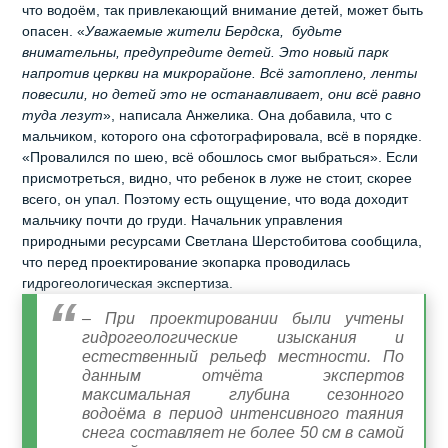
что водоём, так привлекающий внимание детей, может быть
опасен. «
Уважаемые жители Бердска, будьте
внимательны, предупредите детей. Это новый парк
напротив церкви на микрорайоне. Всё затоплено, ленты
повесили, но детей это не останавливает, они всё равно
туда лезут
», написала Анжелика. Она добавила, что с
мальчиком, которого она сфотографировала, всё в порядке.
«Провалился по шею, всё обошлось смог выбраться». Если
присмотреться, видно, что ребенок в луже не стоит, скорее
всего, он упал. Поэтому есть ощущение, что вода доходит
мальчику почти до груди. Начальник управления
природными ресурсами Светлана Шерстобитова сообщила,
что перед проектирование экопарка проводилась
гидрогеологическая экспертиза.
– При проектировании были учтены
гидрогеологические изыскания и
естественный рельеф местности. По
данным отчёта экспертов
максимальная глубина сезонного
водоёма в период интенсивного таяния
снега составляет не более 50 см в самой