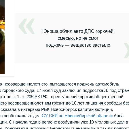
Юноша облил авто ДПС горючей
смесью, но не смог
поджечь — вещество застыло
ля несовершеннолетнего, пытавшегося поджечь автомобиль
 городского суда, 17 июля суд заключил подростка Л. под стра
ют по ч. 1 ст. 205 УК РФ - преступление против общественной
 него несовершеннолетним грозит до 10 лет лишения свободы бе
ссказала в интервью РБК Новосибирск капитан юстиции,
ию особо важных дел
СУ СКР по Новосибирской области
Анна
ии. С начала года в регионе возбудили уже 10 уголовных дел в
м. Конкретно в истории с Бердском сценарий был таким: подрос