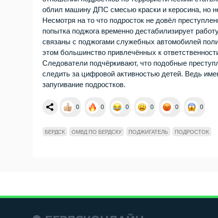
облил машину ДПС смесью краски и керосина, но не
Несмотря на то что подросток не довёл преступлен
попытка поджога временно дестабилизирует работу
связаны с поджогами служебных автомобилей поли
этом большинство привлечённых к ответственности
Следователи подчёркивают, что подобные преступл
следить за цифровой активностью детей. Ведь име
запугивание подростков.
0
0
0
0
0
0
БЕРДСК
ОМВД ПО БЕРДСКУ
ПОДЖИГАТЕЛЬ
ПОДРОСТОК