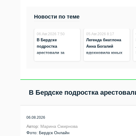
Новости по теме
06.Авг.2026 7:50
05.Авг.2026 8:17
В Бердске
Легенда биатлона
подростка
Анна Богалий
арестовали за
вдохновила юных
попытку поджога
спортсменов из
полицейской
Бердска
машины
В Бердске подростка арестова
06.08.2026
Автор:
Марина Смирнова
Фото: Бердск Онлайн