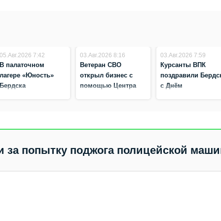
05.Авг.2026 7:42
03.Авг.2026 8:16
03.Авг.2026 7:59
В палаточном
Ветеран СВО
Курсанты ВПК
лагере «Юность»
открыл бизнес с
поздравили Бердс
Бердска
помощью Центра
с Днём
завершилась
занятости
ВДВ мощным шоу
профильная смена
населения в
«Юнармеец»
Бердске
ли за попытку поджога полицейской маш