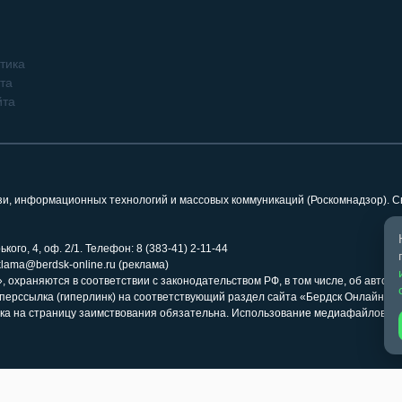
тика
та
йта
язи, информационных технологий и массовых коммуникаций (Роскомнадзор). 
кого, 4, оф. 2/1. Телефон: 8 (383-41) 2-11-44
klama@berdsk-online.ru (реклама)
 охраняются в соответствии с законодательством РФ, в том числе, об авторс
иперссылка (гиперлинк) на соответствующий раздел сайта «Бердск Онлайн» 
ка на страницу заимствования обязательна. Использование медиафайлов ра