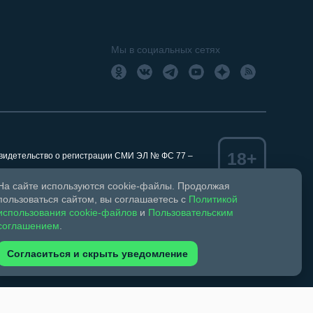
Мы в социальных сетях
18+
Свидетельство о регистрации СМИ ЭЛ № ФС 77 –
На сайте используются cookie-файлы. Продолжая
пользоваться сайтом, вы соглашаетесь с
Политикой
использования cookie-файлов
и
Пользовательским
ком праве и смежных правах.
соглашением
.
обязательна. Запрещается перепечатка более 30%
зрешено при указании автора фото и ссылки на
Согласиться и скрыть уведомление