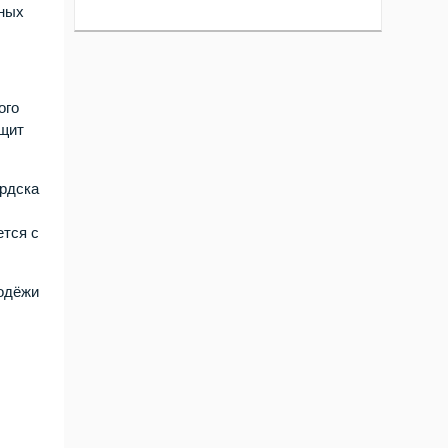
вных
ого
ащит
ердска
ется с
лодёжи