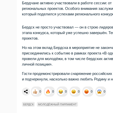
Бердчане активно участвовали в работе сессии: о
региональных проектов. Особого внимания заслуж
который поделился успехами регионального конку
Бердск не просто участвовал — он в строю лидеро
этапа конкурса, который уже успешно завершён. Т
проектов.
Но на этом вклад Бердска в мероприятие не законч
присоединились к событию в рамках проекта «В о
провели для молодёжи, в том числе бердских акти
личной позиции».
Гости продемонстрировали снаряжение российских
и подчеркнули, насколько важно любить Родину и 
0
0
0
0
0
0
БЕРДСК
МОЛОДЁЖНЫЙ ПАРЛАМЕНТ