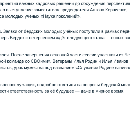
т принятия важных кадровых решений до обсуждения перспекти
ило выступление заместителя председателя Антона Корниенко,
рса молодых учёных «Наука поколений».
в. Заявки от бердских молодых учёных поступили в рамках перв
еперь Бердск с нетерпением ждёт следующего этапа — очных з
ился. После завершения основной части сессии участники из Б
дной команде со СВОими». Ветераны Илья Родин и Илья Иванов
вистов, урок мужества под названием «Служение Родине начина
 военнослужащих, подробно ответили на вопросы бердской мо
нести ответственность за её будущее — даже в мирное время.