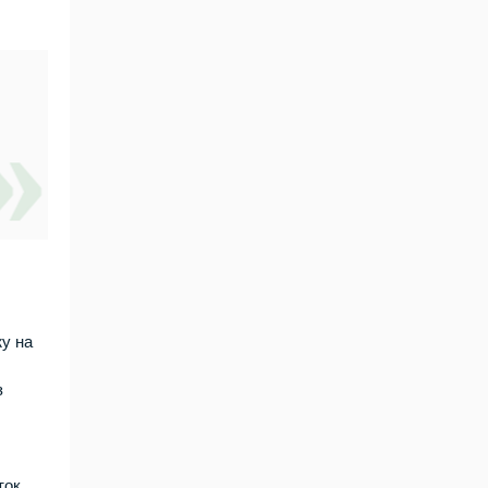
жу на
з
ток