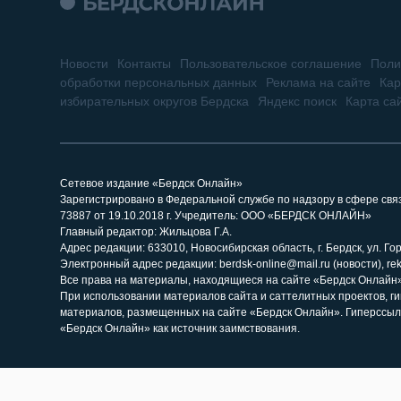
Новости
Контакты
Пользовательское соглашение
Поли
обработки персональных данных
Реклама на сайте
Кар
избирательных округов Бердска
Яндекс поиск
Карта са
Сетевое издание «Бердск Онлайн»
Зарегистрировано в Федеральной службе по надзору в сфере св
73887 от 19.10.2018 г. Учредитель: ООО «БЕРДСК ОНЛАЙН»
Главный редактор: Жильцова Г.А.
Адрес редакции: 633010, Новосибирская область, г. Бердск, ул. Горь
Электронный адрес редакции: berdsk-online@mail.ru (новости), re
Все права на материалы, находящиеся на сайте «Бердск Онлайн»,
При использовании материалов сайта и саттелитных проектов, г
материалов, размещенных на сайте «Бердск Онлайн». Гиперссыл
«Бердск Онлайн» как источник заимствования.