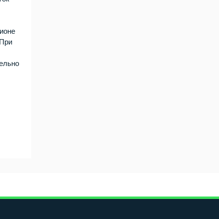
гионе
 При
тельно