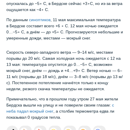
опускалась до −5∘ C, в Бердске сейчас +3∘C, но из-за ветра
ощущается как −4∘ C.
По данным
синоптиков
, 11 мая максимальная температура
в Бердске составит всего +6 ∘ C. 12 мая ночью ожидается
0…−5∘ C, а днём — до +5∘ C. Прогнозируются небольшие и
умеренные дожди, местами — мокрый снег.
Скорость северо‑западного ветра — 9–14 м/с, местами
порывы до 20 м/с. Самая холодная ночь ожидается с 12 на
13 мая: температура опустится до 0…−5∘ C, возможен
мокрый снег, днём — дождь и +4…+9∘ C. Ветер ночью — 6–
11 м/с (порывы до 18 м/с), днём — 3–8 м/с (порывы до 13 м/
с). Постепенное потепление начнётся только к концу
недели, резкого скачка температуры не ожидается.
Примечательно, что в прошлом году утром 27 мая жители
Бердска вышли на улицу и не поверили своим глазам:
с
неба падал мокрый снег
, а столбик термометра едва ли
показывал 0 градусов тепла.