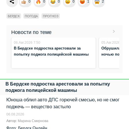
0
0
0
0
1
2
БЕРДСК
ПОГОДА
ПРОГНОЗ
Новости по теме
06.Авг.2026 7:50
05.Авг.2026 9:22
В Бердске подростка арестовали за
Обрушилась г
попытку поджога полицейской машины
ночью повали
В Бердске подростка арестовали за попытку
поджога полицейской машины
Юноша облил авто ДПС горючей смесью, но не смог
поджечь — вещество застыло
06.08.2026
Автор:
Марина Смирнова
Фото: Бердск Онлайн