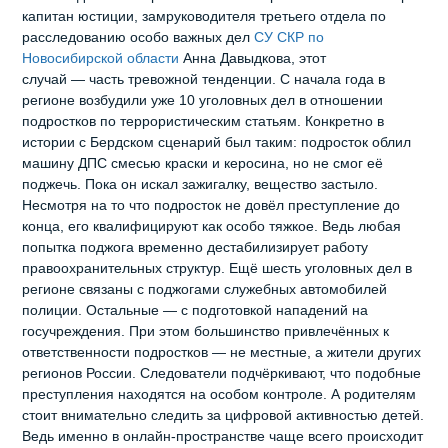
капитан юстиции, замруководителя третьего отдела по
расследованию особо важных дел
СУ СКР по
Новосибирской области
Анна Давыдкова, этот
случай — часть тревожной тенденции. С начала года в
регионе возбудили уже 10 уголовных дел в отношении
подростков по террористическим статьям. Конкретно в
истории с Бердском сценарий был таким: подросток облил
машину ДПС смесью краски и керосина, но не смог её
поджечь. Пока он искал зажигалку, вещество застыло.
Несмотря на то что подросток не довёл преступление до
конца, его квалифицируют как особо тяжкое. Ведь любая
попытка поджога временно дестабилизирует работу
правоохранительных структур. Ещё шесть уголовных дел в
регионе связаны с поджогами служебных автомобилей
полиции. Остальные — с подготовкой нападений на
госучреждения. При этом большинство привлечённых к
ответственности подростков — не местные, а жители других
регионов России. Следователи подчёркивают, что подобные
преступления находятся на особом контроле. А родителям
стоит внимательно следить за цифровой активностью детей.
Ведь именно в онлайн‑пространстве чаще всего происходит