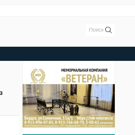
Поиск:
з