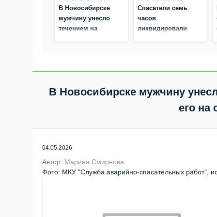
В Новосибирске
Спасатели семь
мужчину унесло
часов
течением на
ликвидировали
SUP‑доске:
распространение
спасатели нашли его
масляного пятна на
на острове
Оби в Новосибирске
«Кустовой»
В Новосибирске мужчину унесл
его на
04.05.2026
Автор:
Марина Смирнова
Фото: МКУ "Служба аварийно-спасательных работ", ист