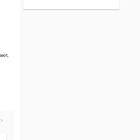
ают,
10.Янв.2024 20:36
15.Апр.2023 16:00
02.Дек.2022 2