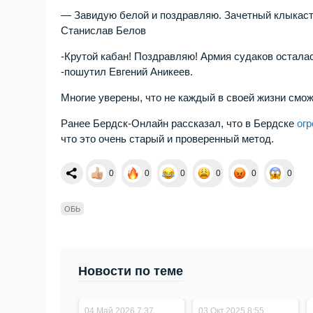
— Завидую белой и поздравляю. Зачетный клыкасты
Станислав Белов
-Крутой кабан! Поздравляю! Армия судаков осталас
-пошутил Евгений Аникеев.
Многие уверены, что не каждый в своей жизни смож
Ранее Бердск-Онлайн рассказал, что в Бердске
ог
что это очень старый и проверенный метод.
0
0
0
0
0
0
ОБЬ
Новости по теме
04.Май.2026 7:37
03.Окт.2025 8:55