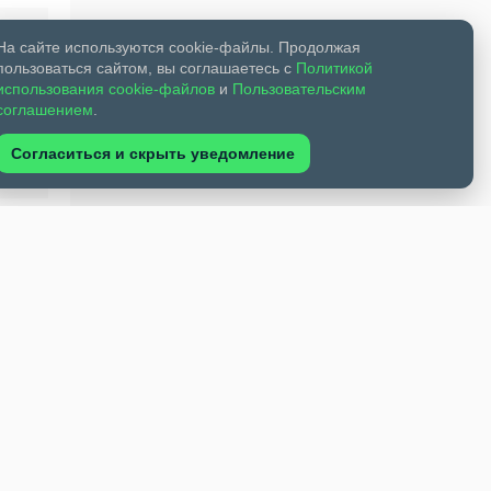
На сайте используются cookie-файлы. Продолжая
пользоваться сайтом, вы соглашаетесь с
Политикой
использования cookie-файлов
и
Пользовательским
соглашением
.
Согласиться и скрыть уведомление
 Обь.
е смог
ужили
висят
яет