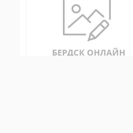
2 мая в
МКУ «Служба аварийно‑спасательных рабо
Мужчина катался на SUP‑доске, когда внезапно подн
самостоятельно подплыть к берегу. На поиск пос
на острове «Кустовой», куда его прибило течением,
профилактическую беседу. Выяснилось, что он нах
средств безопасности. Специалисты отмечают, что
от нескольких факторов. Во‑первых, критична тем