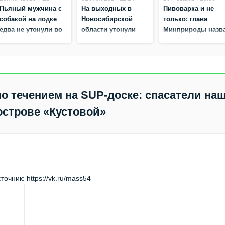
Пьяный мужчина с
На выходных в
Пивоварка и не
собакой на лодке
Новосибирской
только: глава
едва не утонули во
области утонули
Минприроды назв
сне на Оби
шесть человек
стоимость очистк
притоков Оби
о течением на SUP‑доске: спасатели на
 острове «Кустовой»
очник: https://vk.ru/mass54