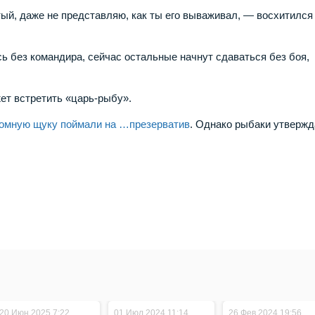
й, даже не представляю, как ты его вываживал, — восхитился
ь без командира, сейчас остальные начнут сдаваться без боя,
ет встретить «царь-рыбу».
ромную щуку поймали на …презерватив
. Однако рыбаки утвержд
20.Июн.2025 7:22
01.Июл.2024 11:14
26.Фев.2024 19:56