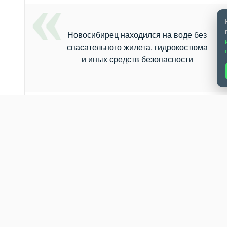
Новосибирец находился на воде без
спасательного жилета, гидрокостюма
и иных средств безопасности
т» Новосибирска
поступило сообщение о происшествии на реке
ялся сильный ветер — из‑за этого его унесло течением, и он н
традавшего вышел экипаж спасателей «Тайфун». Мужчину обнар
 и доставили на берег Бугринской рощи. С ним провели
одился на воде без спасательного жилета, гидрокостюма и иных
 в подобной ситуации шансы на спасение при падении в воду за
пература воды: даже при +10…+15 °C и ниже человек быстро тер