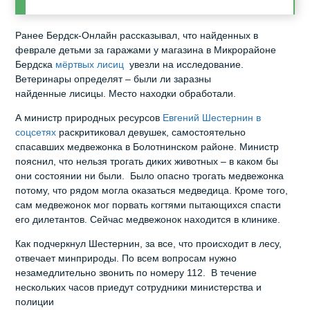
Ранее Бердск-Онлайн рассказывал, что найденных в
феврале детьми за гаражами у магазина в Микрорайоне
Бердска
мёртвых лисиц
увезли на исследование.
Ветеринары определят – были ли заразны
найденные лисицы. Место находки обработали.
А министр природных ресурсов
Евгений Шестернин в
соцсетях
раскритиковал девушек, самостоятельно
спасавших медвежонка в Болотнинском районе. Министр
пояснил, что нельзя трогать диких животных – в каком бы
они состоянии ни были. Было опасно трогать медвежонка
потому, что рядом могла оказаться медведица. Кроме того,
сам медвежонок мог порвать когтями пытающихся спасти
его дилетантов. Сейчас медвежонок находится в клинике.
Как подчеркнул Шестернин, за все, что происходит в лесу,
отвечает минприроды. По всем вопросам нужно
незамедлительно звонить по номеру 112. В течение
нескольких часов приедут сотрудники министерства и
полиции