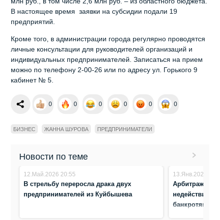
млн руб., в том числе 2,6 млн руб. – из областного бюджета.
В настоящее время заявки на субсидии подали 19
предприятий.
Кроме того, в администрации города регулярно проводятся
личные консультации для руководителей организаций и
индивидуальных предпринимателей. Записаться на прием
можно по телефону 2-00-26 или по адресу ул. Горького 9
кабинет № 5.
0
0
0
0
0
0
БИЗНЕС
ЖАННА ШУРОВА
ПРЕДПРИНИМАТЕЛИ
Новости по теме
12.Май.2026 20:55
13.Янв.2026 10:
В стрельбу переросла драка двух
Арбитражный 
предпринимателей из Куйбышева
недействител
банкротящейся
Бердска