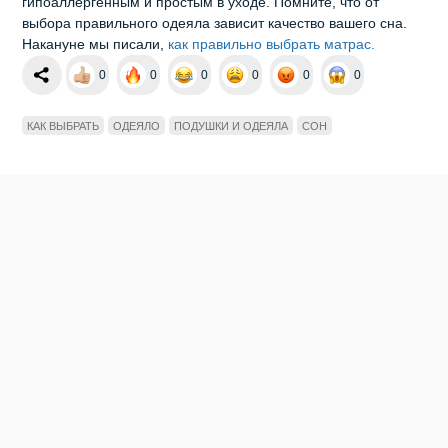
гипоаллергенным и простым в уходе. Помните, что от
выбора правильного одеяла зависит качество вашего сна.
Накануне мы писали,
как правильно выбрать матрас.
0
0
0
0
0
0
КАК ВЫБРАТЬ
ОДЕЯЛО
ПОДУШКИ И ОДЕЯЛА
СОН
Можно ли оставлять стиральную машину
включенной в розетку?
Каждый день в каждом доме происходит стирка, но
мало кто выключает машинку из розетки. Вредно ли
это?
29.02.2024
Автор:
Мария Панина, фото: ru.freepik.com