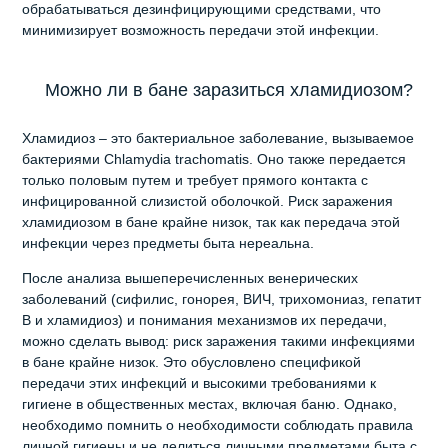
обрабатываться дезинфицирующими средствами, что
минимизирует возможность передачи этой инфекции.
Можно ли в бане заразиться хламидиозом?
Хламидиоз – это бактериальное заболевание, вызываемое
бактериями Chlamуdіа trасhоmаtіs. Оно также передается
только половым путем и требует прямого контакта с
инфицированной слизистой оболочкой. Риск заражения
хламидиозом в бане крайне низок, так как передача этой
инфекции через предметы быта нереальна.
После анализа вышеперечисленных венерических
заболеваний (сифилис, гонорея, ВИЧ, трихомониаз, гепатит
В и хламидиоз) и понимания механизмов их передачи,
можно сделать вывод: риск заражения такими инфекциями
в бане крайне низок. Это обусловлено спецификой
передачи этих инфекций и высокими требованиями к
гигиене в общественных местах, включая баню. Однако,
необходимо помнить о необходимости соблюдать правила
личной гигиены и не делиться личными предметами быта с