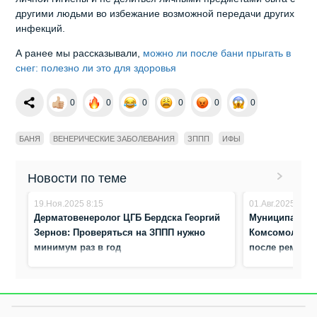
другими людьми во избежание возможной передачи других
инфекций.
А ранее мы рассказывали,
можно ли после бани прыгать в
снег: полезно ли это для здоровья
0
0
0
0
0
0
БАНЯ
ВЕНЕРИЧЕСКИЕ ЗАБОЛЕВАНИЯ
ЗППП
ИФЫ
Новости по теме
19.Ноя.2025 8:15
01.Авг.2025 16:4
Дерматовенеролог ЦГБ Бердска Георгий
Муниципальная
Зернов: Проверяться на ЗППП нужно
Комсомольско
минимум раз в год
после ремонт