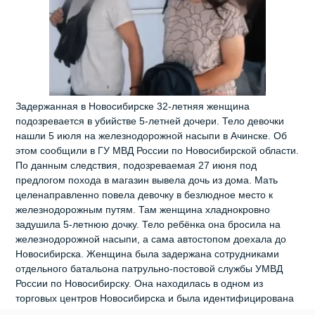
Задержанная в Новосибирске 32-летняя женщина
подозревается в убийстве 5-летней дочери. Тело девочки
нашли 5 июля на железнодорожной насыпи в Ачинске. Об
этом сообщили в ГУ МВД России по Новосибирской области.
По данным следствия, подозреваемая 27 июня под
предлогом похода в магазин вывела дочь из дома. Мать
целенаправленно повела девочку в безлюдное место к
железнодорожным путям. Там женщина хладнокровно
задушила 5-летнюю дочку. Тело ребёнка она бросила на
железнодорожной насыпи, а сама автостопом доехала до
Новосибирска. Женщина была задержана сотрудниками
отдельного батальона патрульно-постовой службы УМВД
России по Новосибирску. Она находилась в одном из
торговых центров Новосибирска и была идентифицирована
при помощи системы FindFace. Красноярские полицейские