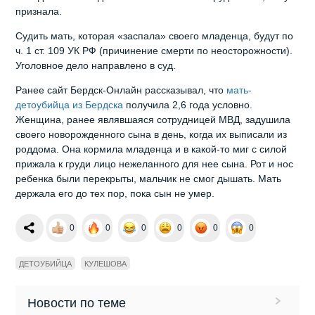
признала.
Судить мать, которая «заспала» своего младенца, будут по
ч. 1 ст. 109 УК РФ (причинение смерти по неосторожности).
Уголовное дело направлено в суд.
Ранее сайт Бердск-Онлайн рассказывал, что
мать-
детоубийца из Бердска
получила 2,6 года условно.
Женщина, ранее являвшаяся сотрудницей МВД, задушила
своего новорожденного сына в день, когда их выписали из
роддома. Она кормила младенца и в какой-то миг с силой
прижала к груди лицо нежеланного для нее сына. Рот и нос
ребенка были перекрыты, мальчик не смог дышать. Мать
держала его до тех пор, пока сын не умер.
0
0
0
0
0
0
ДЕТОУБИЙЦА
КУЛЕШОВА
Новости по теме