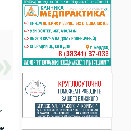
ом
не