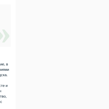
ие, в
виями
дска.
сте и
н
тво,
 с