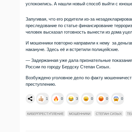
успокоились. А нашли новый способ выйти с юноше
Запугивая, что его родители из-за незадеклариро
преследование по статье финансирование террори
человек высказал готовность вынести из дома уце
И мошенники повторно направили к нему за деньга
накануне. Здесь её и встретили полицейские.
— Задержанная уже дала признательные показани
России по городу Бердску Степан Сизых.
Возбуждено уголовное дело по факту мошенничеств
преступлению.
1
0
3
0
0
0
КИБЕРПРЕСТУПЛЕНИЕ
МОШЕННИКИ
СТЕПАН СИЗЫХ
ТЕ