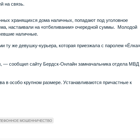
й на связь.
ванных хранящихся дома наличных, попадают под уголовное
зма, настаивали на «отбеливании» очередной суммы. Молодой
левшие наличные.
ми ту же девушку-курьера, которая приезжала с паролем «Ёлка
я, — сообщил сайту Бердск-Онлайн замначальника отдела МВД
а в особо крупном размере. Устанавливаются причастные к
ЛЕФОННОЕ МОШЕННИЧЕСТВО