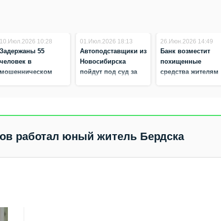
10.Июл.2026 10:28
01.Июл.2026 18:13
26.Июн.2026 14:49
Задержаны 55
Автоподставщики из
Банк возместит
человек в
Новосибирска
похищенные
мошенническом
пойдут под суд за
средства жителям
колл-центре в
инсценировку 98
Новосибирской
Новосибирске
ДТП
области
ов работал юный житель Бердска