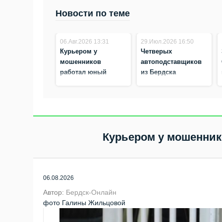
Новости по теме
06.Авг.2026 13:31
29.Июл.2026 16:50
Курьером у
Четверых
мошенников
автоподставщиков
работал юный
из Бердска
житель Бердска
задержали бойцы
Росгвардии
Курьером у мошенник
06.08.2026
Автор:
Бердск-Онлайн
фото Галины Жильцовой