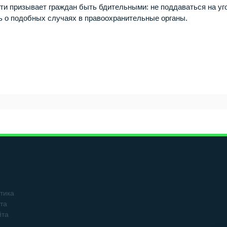
ти призывает граждан быть бдительными: не поддаваться на уг
ь о подобных случаях в правоохранительные органы.
тика
та
йта