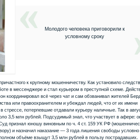
Молодого человека приговорили к
условному сроку
причастного к крупному мошенничеству. Как установило следств
боте в мессенджере и стал курьером в преступной схеме. Дейст
он координировал всё через чат и сам обзванивал жителей Бер
тва или правоохранителем и убеждал людей, что от их имени
 стрессе, потерпевшие отдавали курьеру наличные. Так в авгу
оло 3,5 млн рублей. Подсудимый знал, что участвует в афере: о
 Суд признал юношу виновным по ч. 4 ст. 159 УК РФ (мошенничес
вору) и назначил наказание — 3 года лишения свободы условно
в полном объёме взыщут 3,5 млн рублей в пользу пострадавших.