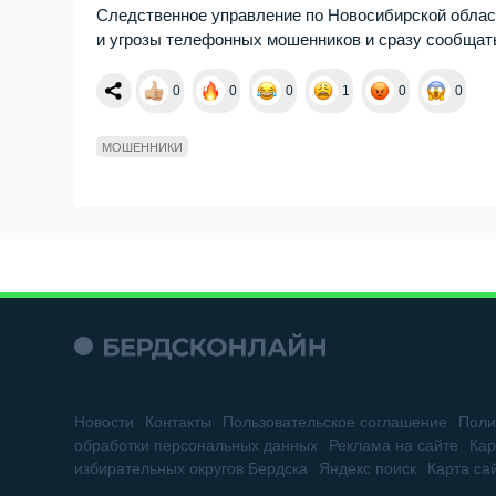
Следственное управление по Новосибирской облас
и угрозы телефонных мошенников и сразу сообщат
0
0
0
1
0
0
МОШЕННИКИ
Новости
Контакты
Пользовательское соглашение
Поли
обработки персональных данных
Реклама на сайте
Кар
избирательных округов Бердска
Яндекс поиск
Карта са