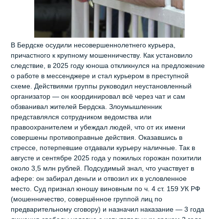
В Бердске осудили несовершеннолетнего курьера,
причастного к крупному мошенничеству. Как установило
следствие, в 2025 году юноша откликнулся на предложение
о работе в мессенджере и стал курьером в преступной
схеме. Действиями группы руководил неустановленный
организатор — он координировал всё через чат и сам
обзванивал жителей Бердска. Злоумышленник
представлялся сотрудником ведомства или
правоохранителем и убеждал людей, что от их имени
совершены противоправные действия. Оказавшись в
стрессе, потерпевшие отдавали курьеру наличные. Так в
августе и сентябре 2025 года у пожилых горожан похитили
около 3,5 млн рублей. Подсудимый знал, что участвует в
афере: он забирал деньги и отвозил их в условленное
место. Суд признал юношу виновным по ч. 4 ст. 159 УК РФ
(мошенничество, совершённое группой лиц по
предварительному сговору) и назначил наказание — 3 года