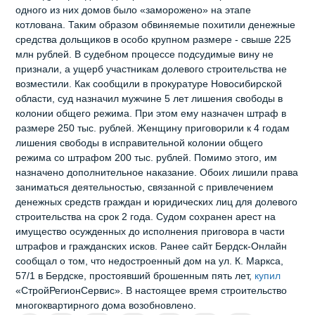
одного из них домов было «заморожено» на этапе
котлована. Таким образом обвиняемые похитили денежные
средства дольщиков в особо крупном размере - свыше 225
млн рублей. В судебном процессе подсудимые вину не
признали, а ущерб участникам долевого строительства не
возместили. Как сообщили в прокуратуре Новосибирской
области, суд назначил мужчине 5 лет лишения свободы в
колонии общего режима. При этом ему назначен штраф в
размере 250 тыс. рублей. Женщину приговорили к 4 годам
лишения свободы в исправительной колонии общего
режима со штрафом 200 тыс. рублей. Помимо этого, им
назначено дополнительное наказание. Обоих лишили права
заниматься деятельностью, связанной с привлечением
денежных средств граждан и юридических лиц для долевого
строительства на срок 2 года. Судом сохранен арест на
имущество осужденных до исполнения приговора в части
штрафов и гражданских исков. Ранее сайт Бердск-Онлайн
сообщал о том, что недостроенный дом на ул. К. Маркса,
57/1 в Бердске, простоявший брошенным пять лет,
купил
«СтройРегионСервис». В настоящее время строительство
многоквартирного дома возобновлено.