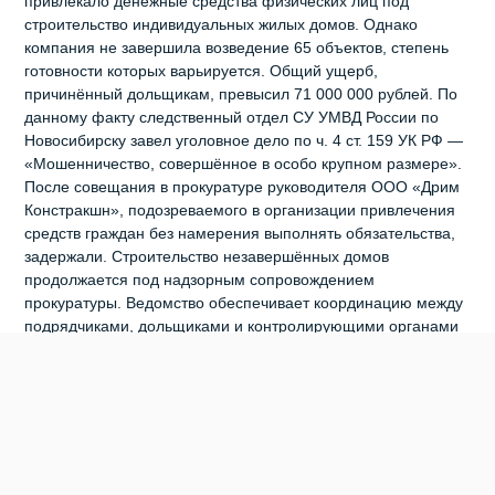
привлекало денежные средства физических лиц под
строительство индивидуальных жилых домов. Однако
компания не завершила возведение 65 объектов, степень
готовности которых варьируется. Общий ущерб,
причинённый дольщикам, превысил 71 000 000 рублей. По
данному факту следственный отдел СУ УМВД России по
Новосибирску завел уголовное дело по ч. 4 ст. 159 УК РФ —
«Мошенничество, совершённое в особо крупном размере».
После совещания в прокуратуре руководителя ООО «Дрим
Констракшн», подозреваемого в организации привлечения
средств граждан без намерения выполнять обязательства,
задержали. Строительство незавершённых домов
продолжается под надзорным сопровождением
прокуратуры. Ведомство обеспечивает координацию между
подрядчиками, дольщиками и контролирующими органами
с целью скорейшего восстановления нарушенных прав
граждан.
0
0
0
0
0
0
ОБМАНУТЫЕ ДОЛЬЩИКИ
ПРОИСШЕСТВИЯ