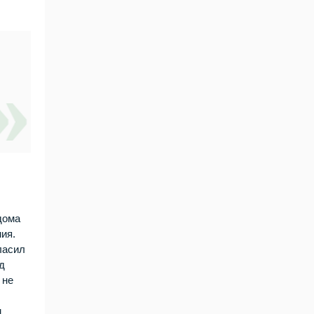
дома
ия.
ласил
д
 не
м