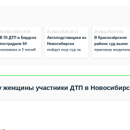
09.Июл.2026 15:05
01.Июл.2026 18:13
26.Июн.2026 8:08
В 55 ДТП в Бердске
Автоподставщики из
В Краснозёрском
пострадали 64
Новосибирска
районе суд вынес
человека и 1 погиб
пойдут под суд за
приговор водител
— статистика
инсценировку 98
скорой помощи,
Госавтоинспекции
ДТП
который попал в
за полгода
ДТП с беременной
пациенткой
у женщины участники ДТП в Новосибирс