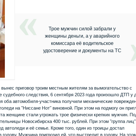
Трое мужчин силой забрали у
женщины деньги, а у аварийного
комиссара её водительское
удостоверение и документы на ТС
 вынес приговор троим местным жителям за вымогательство с
е судебного следствия, 6 сентября 2023 года произошло ДТП у 
ия оба автомобиля-участника получили механические поврежден
толеди на "Ниссане Нот" виновной. При этом на подмогу он приг
нта женщине стали угрожать трое физически крепких мужчин. По
тельницы Новосибирска 400 тыс. рублей. При этом "группа лиц"
д автоледи и её семье. Кроме того, один из троицы достал
 голову. Мужчина пригрозил ей, что выстрелит в голову. На это