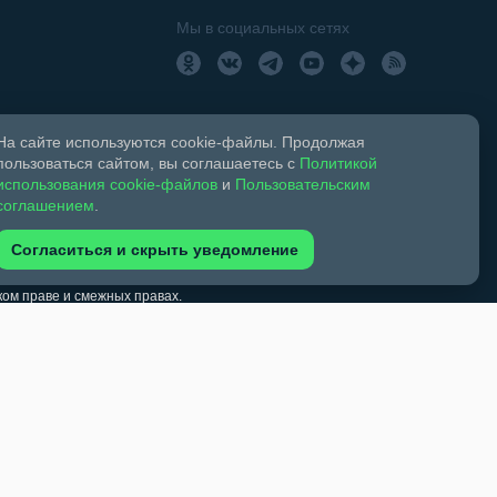
Мы в социальных сетях
На сайте используются cookie-файлы. Продолжая
пользоваться сайтом, вы соглашаетесь с
Политикой
использования cookie-файлов
и
Пользовательским
18+
Свидетельство о регистрации СМИ ЭЛ № ФС 77 –
соглашением
.
Согласиться и скрыть уведомление
ком праве и смежных правах.
обязательна. Запрещается перепечатка более 30%
зрешено при указании автора фото и ссылки на