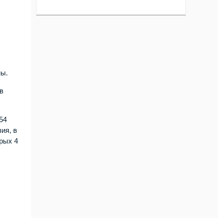
ны.
в
54
ия, в
рых 4