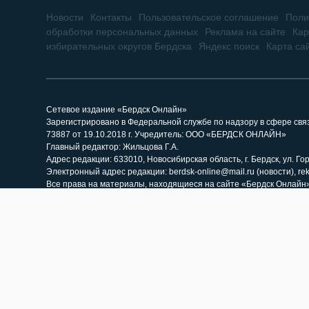
Новости
Контакты
Пользовательское соглашение
Поли
обработки персональных данных
Реклама на сайте
Кар
избирательных округов Бердска
Яндекс поиск
Карта са
Сетевое издание «Бердск Онлайн»
Зарегистрировано в Федеральной службе по надзору в сфере св
73887 от 19.10.2018 г. Учредитель: ООО «БЕРДСК ОНЛАЙН»
Главный редактор: Жильцова Г.А.
Адрес редакции: 633010, Новосибирская область, г. Бердск, ул. Горь
Электронный адрес редакции: berdsk-online@mail.ru (новости), re
Все права на материалы, находящиеся на сайте «Бердск Онлайн»,
При использовании материалов сайта и саттелитных проектов, г
материалов, размещенных на сайте «Бердск Онлайн». Гиперссыл
«Бердск Онлайн» как источник заимствования.