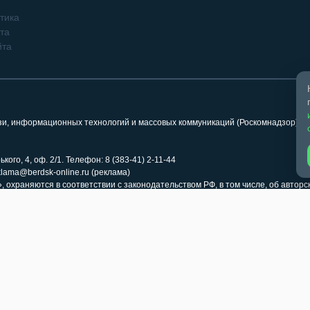
тика
та
йта
язи, информационных технологий и массовых коммуникаций (Роскомнадзор). 
кого, 4, оф. 2/1. Телефон: 8 (383-41) 2-11-44
klama@berdsk-online.ru (реклама)
 охраняются в соответствии с законодательством РФ, в том числе, об авторс
иперссылка (гиперлинк) на соответствующий раздел сайта «Бердск Онлайн» 
ка на страницу заимствования обязательна. Использование медиафайлов ра