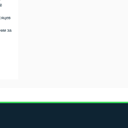
ё
сяцев
е
нии за