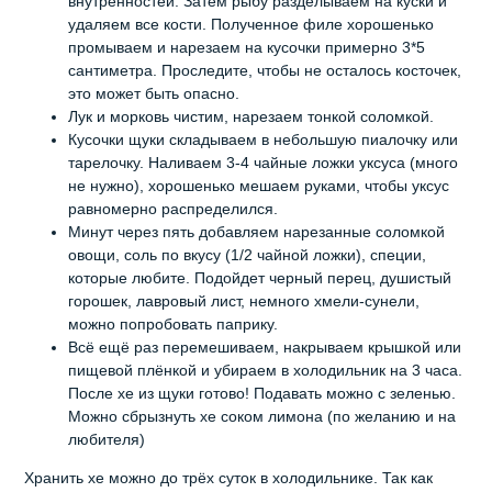
внутренностей. Затем рыбу разделываем на куски и
удаляем все кости. Полученное филе хорошенько
промываем и нарезаем на кусочки примерно 3*5
сантиметра. Проследите, чтобы не осталось косточек,
это может быть опасно.
Лук и морковь чистим, нарезаем тонкой соломкой.
Кусочки щуки складываем в небольшую пиалочку или
тарелочку. Наливаем 3-4 чайные ложки уксуса (много
не нужно), хорошенько мешаем руками, чтобы уксус
равномерно распределился.
Минут через пять добавляем нарезанные соломкой
овощи, соль по вкусу (1/2 чайной ложки), специи,
которые любите. Подойдет черный перец, душистый
горошек, лавровый лист, немного хмели-сунели,
можно попробовать паприку.
Всё ещё раз перемешиваем, накрываем крышкой или
пищевой плёнкой и убираем в холодильник на 3 часа.
После хе из щуки готово! Подавать можно с зеленью.
Можно сбрызнуть хе соком лимона (по желанию и на
любителя)
Хранить хе можно до трёх суток в холодильнике. Так как