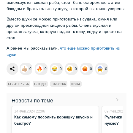
используется свежая рыба, стоит быть осторожнее с этим
блюдом и брать только ту щуку, в которой вы точно уверены.
Вместо щуки хе можно приготовить из судака, окуня или
другой пресноводной хищной рыбы. Очень вкусная и
простая закуска, которую подают к пиву, водку и просто на
стол.
А ранее мы рассказывали,
что ещё можно приготовить из
щуки
0
0
0
0
0
0
БЕЛАЯ РЫБА
БЛЮДО
ЗАКУСКА
ЩУКА
Новости по теме
14.Фев.2024 22:06
09.Фев.2024 10:
Как самому посолить корюшку вкусно и
Рулетики с кр
быстро?
нужно?